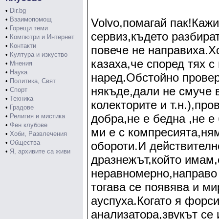
•
Dir.bg
•
Взаимопомощ
Volvo,помагай пак!Кажи
•
Горещи теми
сервиз,където разбират
•
Компютри и Интернет
•
Контакти
повече не направиха.Х
•
Култура и изкуство
казаха,че според тях с
•
Мнения
•
Наука
наред.Обстойно провер
•
Политика, Свят
някъде,дали не смуче 
•
Спорт
•
Техника
колекторите и т.н.),пр
•
Градове
добра,не е бедна ,не е
•
Религия и мистика
•
Фен клубове
ми е с компресията,ня
•
Хоби, Развлечения
•
Общества
обороти.И действителн
•
Я, архивите са живи
дразнежът,който имам,
неравномерно,направо 
тогава се появява и ми
ауспуха.Когато я форси
анализатора,звукът се 