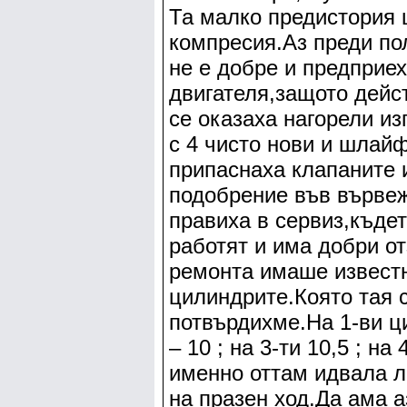
Та малко предистория 
компресия.Аз преди по
не е добре и предприе
двигателя,защото дейс
се оказаха нагорели и
с 4 чисто нови и шлай
припаснаха клапаните 
подобрение във вървеж
правиха в сервиз,къде
работят и има добри от
ремонта имаше известн
цилиндрите.Която тая 
потвърдихме.На 1-ви ци
– 10 ; на 3-ти 10,5 ; н
именно оттам идвала 
на празен ход.Да ама а