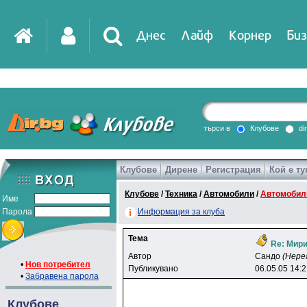
Днес
Лайф
Корнер
Биз
IT
DirTV
Impressio
търси в
Клубове
di
Клубове
Дирене
Регистрация
Кой е ту
Games
Клубове
/
Техника
/
Автомобили
/
Автомобилн
Име
Парола
Информация за клуба
Тема
Re: Мири
Автор
Caндo
(Нере
•
Нов потребител
Публикувано
06.05.05 14:
•
Забравена парола
Клубове