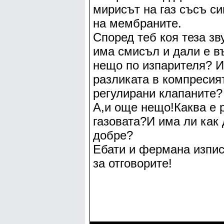
мирисът на газ съсъ си
на мембраните.
Според теб коя теза з
има смисъл и дали е в
нещо по изпарителя? И 
разликата в компресия
регулирани клапаните?
А,и още нещо!Каква е 
газовата?И има ли как 
добре?
Ебати и фермана изпис
за отговорите!