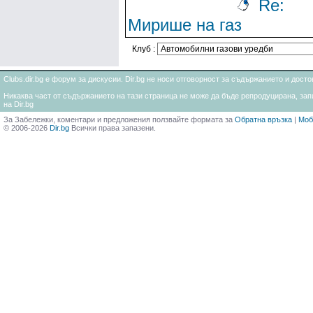
Re:
Мирише на газ
Клуб :
Clubs.dir.bg е форум за дискусии. Dir.bg не носи отговорност за съдържанието и дос
Никаква част от съдържанието на тази страница не може да бъде репродуцирана, запи
на Dir.bg
За Забележки, коментари и предложения ползвайте формата за
Обратна връзка
|
Моб
© 2006-2026
Dir.bg
Всички права запазени.