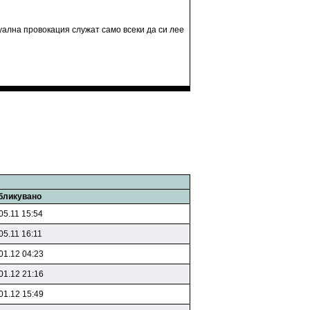
уална провокация служат само всеки да си лее
бликувано
05.11 15:54
05.11 16:11
01.12 04:23
01.12 21:16
01.12 15:49