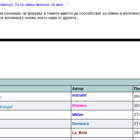
а смисъл. Ти си имаш мнение, аз мое...
"
ва означава, че форумьт и темите вместо да способстват за обмен и интелект
 ангажира с онова, което идва от другите...
Автор
Пу
mizrahi!
09.
!
Изyмeн
10.
аганда!
blkfan
27.
Deviance
27.
La_Bete
28.