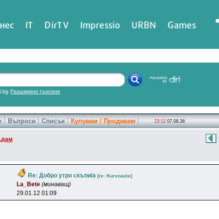
нес
IT
DirTV
Impressio
URBN
Games
ri.bg
Разширено търсене
к
Въпроси
Списък
Купувам / Продавам
23:12
07.08.26
Адам
Re: Добро утро скъпи/а
[re: Kurvoazie]
La_Bete
(минаващ)
29.01.12 01:09