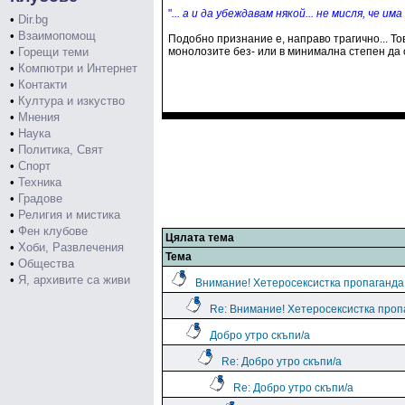
"
... а и да убеждавам някой... не мисля, че им
•
Dir.bg
•
Взаимопомощ
Подобно признание е, направо трагично... То
•
Горещи теми
монолозите без- или в минимална степен да се
•
Компютри и Интернет
•
Контакти
•
Култура и изкуство
•
Мнения
•
Наука
•
Политика, Свят
•
Спорт
•
Техника
•
Градове
•
Религия и мистика
•
Фен клубове
Цялата тема
•
Хоби, Развлечения
Тема
•
Общества
•
Я, архивите са живи
Внимание! Хетеросексистка пропаганда
Re: Внимание! Хетеросексистка проп
Добро утро скъпи/а
Re: Добро утро скъпи/а
Re: Добро утро скъпи/а