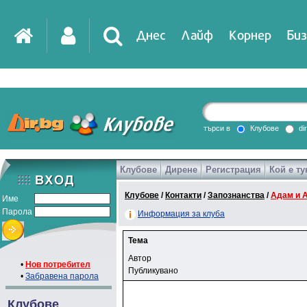
Днес
Лайф
Корнер
Биз
търси в
Клубове
di
Клубове
Дирене
Регистрация
Кой е ту
Клубове
/
Контакти
/
Запознанства
/
Адам и 
Име
Парола
Информация за клуба
Тема
Автор
•
Нов потребител
Публикувано
•
Забравена парола
Клубове