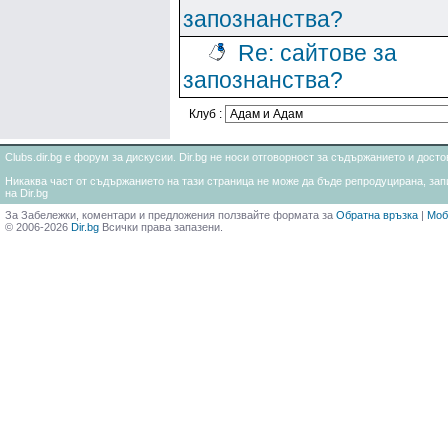
запознанства?
Re: сайтове за
запознанства?
Клуб :
Clubs.dir.bg е форум за дискусии. Dir.bg не носи отговорност за съдържанието и дос
Никаква част от съдържанието на тази страница не може да бъде репродуцирана, запи
на Dir.bg
За Забележки, коментари и предложения ползвайте формата за
Обратна връзка
|
Моб
© 2006-2026
Dir.bg
Всички права запазени.