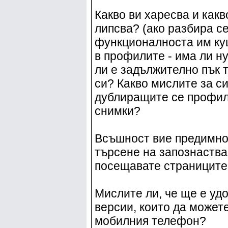
Какво ви харесва и какв
липсва? (ако разбира се
функционалноста им куц
в профилите - има ли ну
ли е задължително пък 
си? Какво мислите за с
дублиращите се профил
снимки?
Всъшност вие предимно 
търсене на запознаства
посещавате страниците
Мислите ли, че ще е уд
версии, които да можете
мобилния телефон?