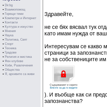
•
Dir.bg
•
Взаимопомощ
Здравейте,
•
Горещи теми
•
Компютри и Интернет
•
Контакти
не се бях вясвал тук от
•
Култура и изкуство
•
Мнения
като имам нужда от ваш
•
Наука
•
Политика, Свят
•
Спорт
Интересувам се какво м
•
Техника
страници за запознанст
•
Градове
•
Религия и мистика
не за собствениците им
•
Фен клубове
•
Хоби, Развлечения
•
Общества
•
Я, архивите са живи
Съдържаниет е скрито
Влезте за да го видите
). И въобще как си пред
запознанства?