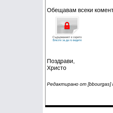
Обещавам всеки комента
Съдържаниет е скрито
Влезте за да го видите
Поздрави,
Христо
Редактирано от [bbourgas] н