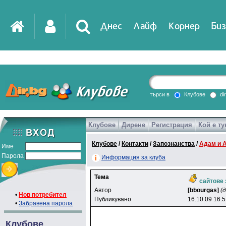
Днес
Лайф
Корнер
Биз
IT
DirTV
Impressio
търси в
Клубове
di
Клубове
Дирене
Регистрация
Кой е ту
Games
Клубове
/
Контакти
/
Запознанства
/
Адам и 
Име
Парола
Информация за клуба
Тема
сайтове 
Автор
[bbourgas]
(
•
Нов потребител
Публикувано
16.10.09 16:
•
Забравена парола
Клубове