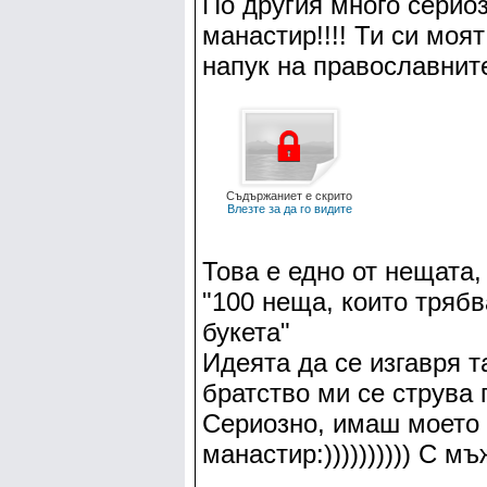
По другия много сериоз
манастир!!!! Ти си моят
напук на православнит
Съдържаниет е скрито
Влезте за да го видите
Това е едно от нещата,
"100 неща, които трябв
букета"
Идеята да се изгавря 
братство ми се струва 
Сериозно, имаш моето 
манастир:)))))))))) С мъж 