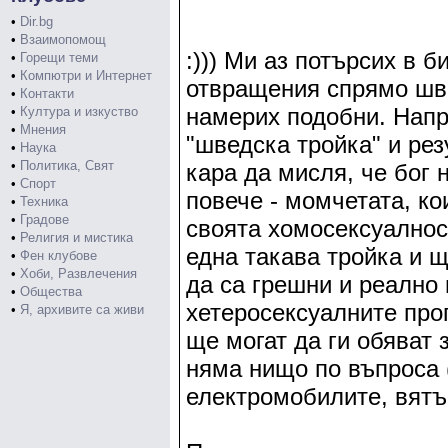
•
Dir.bg
•
Взаимопомощ
:))) Ми аз потърсих в 
•
Горещи теми
•
Компютри и Интернет
отвращения спрямо шве
•
Контакти
намерих подобни. Напр
•
Култура и изкуство
•
Мнения
"шведска тройка" и рез
•
Наука
•
Политика, Свят
кара да мисля, че бог 
•
Спорт
повече - момчетата, ко
•
Техника
•
Градове
своята хомосексуалност
•
Религия и мистика
една такава тройка и 
•
Фен клубове
•
Хоби, Развлечения
да са грешни и реално 
•
Общества
хетеросексуалните про
•
Я, архивите са живи
ще могат да ги обяват 
няма нищо по въпроса 
електромобилите, вятъ