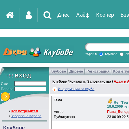
Днес
Лайф
Корнер
Биз
IT
DirTV
Impressio
търси в
Клубове
di
Клубове
Дирене
Регистрация
Кой е ту
Games
Клубове
/
Контакти
/
Запознанства
/
Адам и 
Име
Парола
Информация за клуба
Тема
Re: "Гей 
19.6.2009
[re
•
Нов потребител
Автор
Пaпa_Бeнeд
•
Забравена парола
Публикувано
23.06.09 22:
Клубове