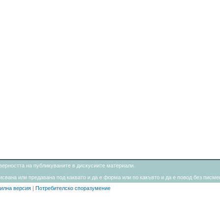
товерността на публикуваните в дискусиите материали.
свана или предавана под каквато и да е форма или по какъвто и да е повод без писмен
илна версия
|
Потребителско споразумение