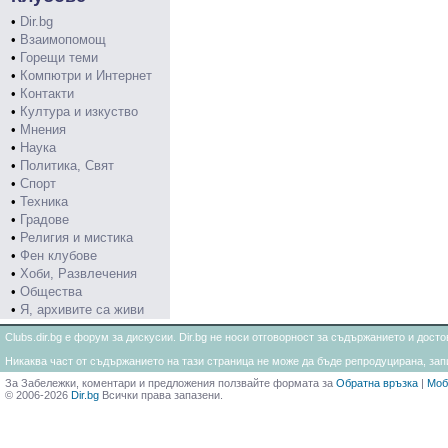
•
Dir.bg
•
Взаимопомощ
•
Горещи теми
•
Компютри и Интернет
•
Контакти
•
Култура и изкуство
•
Мнения
•
Наука
•
Политика, Свят
•
Спорт
•
Техника
•
Градове
•
Религия и мистика
•
Фен клубове
•
Хоби, Развлечения
•
Общества
•
Я, архивите са живи
Clubs.dir.bg е форум за дискусии. Dir.bg не носи отговорност за съдържанието и дос
Никаква част от съдържанието на тази страница не може да бъде репродуцирана, запи
За Забележки, коментари и предложения ползвайте формата за
Обратна връзка
|
Моб
© 2006-2026
Dir.bg
Всички права запазени.