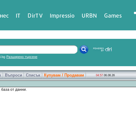
нес
IT
DirTV
Impressio
URBN
Games
ri.bg
Разширено търсене
к
Въпроси
Списък
Купувам / Продавам
04:57
06.08.26
 база от данни.