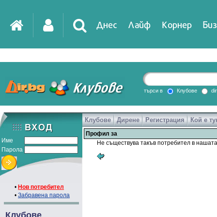
Днес
Лайф
Корнер
Биз
търси в
Клубове
di
Клубове
Дирене
Регистрация
Кой е ту
Профил за
Име
Не съществува такъв потребител в нашата
Парола
•
Нов потребител
•
Забравена парола
Клубове