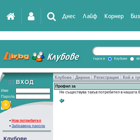
Днес
Лайф
Корнер
Биз
IT
DirTV
Impressio
търси в
Клубове
di
Клубове
Дирене
Регистрация
Кой е ту
Games
Профил за
Име
Не съществува такъв потребител в нашата б
Парола
•
Нов потребител
•
Забравена парола
Клубове