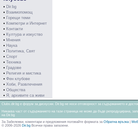
•
Dir.bg
•
Взаимопомощ
•
Горещи теми
•
Компютри и Интернет
•
Контакти
•
Култура и изкуство
•
Мнения
•
Наука
•
Политика, Свят
•
Спорт
•
Техника
•
Градове
•
Религия и мистика
•
Фен клубове
•
Хоби, Развлечения
•
Общества
•
Я, архивите са живи
Clubs.dir.bg е форум за дискусии. Dir.bg не носи отговорност за съдържанието и дос
Никаква част от съдържанието на тази страница не може да бъде репродуцирана, запи
на Dir.bg
За Забележки, коментари и предложения ползвайте формата за
Обратна връзка
|
Моб
© 2006-2026
Dir.bg
Всички права запазени.