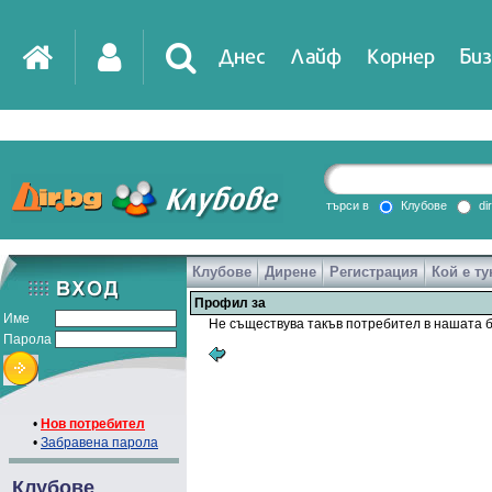
Днес
Лайф
Корнер
Биз
IT
DirTV
Impressio
търси в
Клубове
di
Клубове
Дирене
Регистрация
Кой е ту
Games
Профил за
Име
Не съществува такъв потребител в нашата б
Парола
•
Нов потребител
•
Забравена парола
Клубове