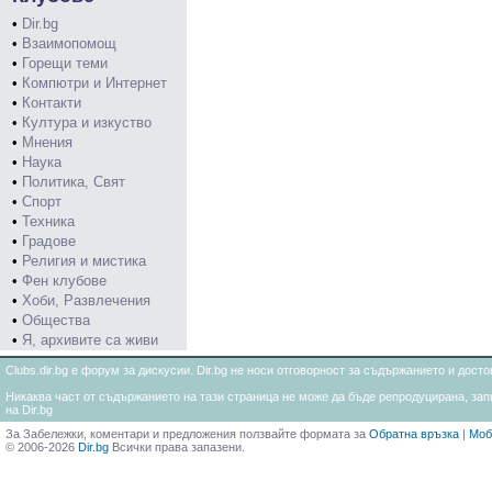
•
Dir.bg
•
Взаимопомощ
•
Горещи теми
•
Компютри и Интернет
•
Контакти
•
Култура и изкуство
•
Мнения
•
Наука
•
Политика, Свят
•
Спорт
•
Техника
•
Градове
•
Религия и мистика
•
Фен клубове
•
Хоби, Развлечения
•
Общества
•
Я, архивите са живи
Clubs.dir.bg е форум за дискусии. Dir.bg не носи отговорност за съдържанието и дос
Никаква част от съдържанието на тази страница не може да бъде репродуцирана, запи
на Dir.bg
За Забележки, коментари и предложения ползвайте формата за
Обратна връзка
|
Моб
© 2006-2026
Dir.bg
Всички права запазени.