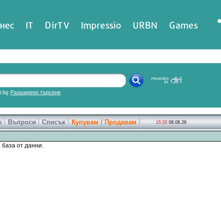
нес
IT
DirTV
Impressio
URBN
Games
ri.bg
Разширено търсене
к
Въпроси
Списък
Купувам / Продавам
15:20
08.08.26
 база от данни.