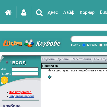
Днес
Лайф
Корнер
Биз
търси в
Клубове
di
Клубове
Дирене
Регистрация
Кой е ту
Профил за
Име
Не съществува такъв потребител в нашата
Парола
•
Нов потребител
•
Забравена парола
Клубове