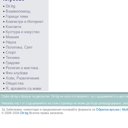
•
Dir.bg
•
Взаимопомощ
•
Горещи теми
•
Компютри и Интернет
•
Контакти
•
Култура и изкуство
•
Мнения
•
Наука
•
Политика, Свят
•
Спорт
•
Техника
•
Градове
•
Религия и мистика
•
Фен клубове
•
Хоби, Развлечения
•
Общества
•
Я, архивите са живи
Clubs.dir.bg е форум за дискусии. Dir.bg не носи отговорност за съдържанието и дос
Никаква част от съдържанието на тази страница не може да бъде репродуцирана, запи
За Забележки, коментари и предложения ползвайте формата за
Обратна връзка
|
Моб
© 2006-2026
Dir.bg
Всички права запазени.