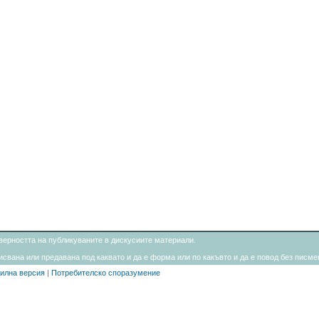
товерността на публикуваните в дискусиите материали.
свана или предавана под каквато и да е форма или по какъвто и да е повод без писмен
илна версия
|
Потребителско споразумение