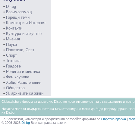
•
Dir.bg
•
Взаимопомощ
•
Горещи теми
•
Компютри и Интернет
•
Контакти
•
Култура и изкуство
•
Мнения
•
Наука
•
Политика, Свят
•
Спорт
•
Техника
•
Градове
•
Религия и мистика
•
Фен клубове
•
Хоби, Развлечения
•
Общества
•
Я, архивите са живи
Clubs.dir.bg е форум за дискусии. Dir.bg не носи отговорност за съдържанието и дос
Никаква част от съдържанието на тази страница не може да бъде репродуцирана, запи
на Dir.bg
За Забележки, коментари и предложения ползвайте формата за
Обратна връзка
|
Моб
© 2006-2026
Dir.bg
Всички права запазени.