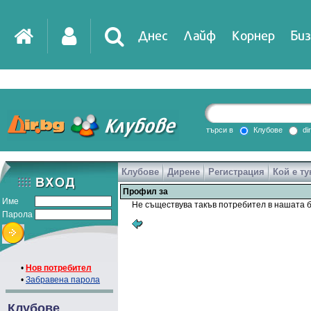
Днес
Лайф
Корнер
Биз
IT
DirTV
Impressio
търси в
Клубове
di
Клубове
Дирене
Регистрация
Кой е ту
Games
Профил за
Име
Не съществува такъв потребител в нашата б
Парола
•
Нов потребител
•
Забравена парола
Клубове