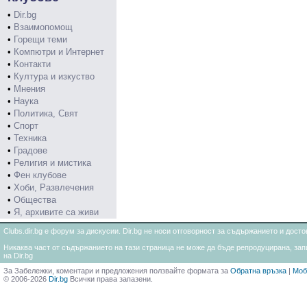
•
Dir.bg
•
Взаимопомощ
•
Горещи теми
•
Компютри и Интернет
•
Контакти
•
Култура и изкуство
•
Мнения
•
Наука
•
Политика, Свят
•
Спорт
•
Техника
•
Градове
•
Религия и мистика
•
Фен клубове
•
Хоби, Развлечения
•
Общества
•
Я, архивите са живи
Clubs.dir.bg е форум за дискусии. Dir.bg не носи отговорност за съдържанието и дос
Никаква част от съдържанието на тази страница не може да бъде репродуцирана, запи
на Dir.bg
За Забележки, коментари и предложения ползвайте формата за
Обратна връзка
|
Моб
© 2006-2026
Dir.bg
Всички права запазени.