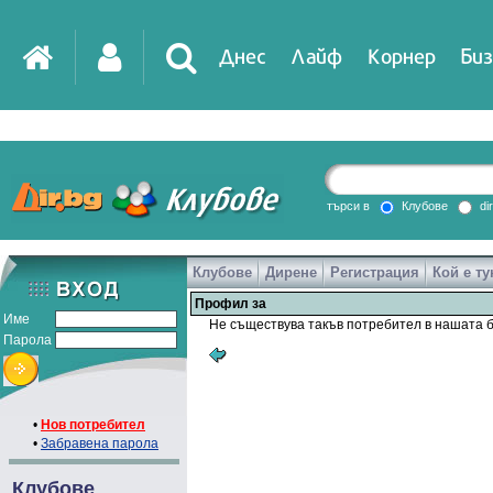
Днес
Лайф
Корнер
Биз
IT
DirTV
Impressio
търси в
Клубове
di
Клубове
Дирене
Регистрация
Кой е ту
Games
Профил за
Име
Не съществува такъв потребител в нашата б
Парола
•
Нов потребител
•
Забравена парола
Клубове