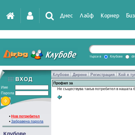
Днес
Лайф
Корнер
Биз
IT
DirTV
Impressio
търси в
Клубове
di
Клубове
Дирене
Регистрация
Кой е ту
Games
Профил за
Име
Не съществува такъв потребител в нашата б
Парола
•
Нов потребител
•
Забравена парола
Клубове