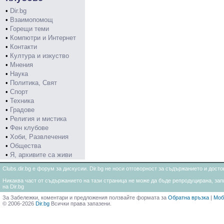
•
Dir.bg
•
Взаимопомощ
•
Горещи теми
•
Компютри и Интернет
•
Контакти
•
Култура и изкуство
•
Мнения
•
Наука
•
Политика, Свят
•
Спорт
•
Техника
•
Градове
•
Религия и мистика
•
Фен клубове
•
Хоби, Развлечения
•
Общества
•
Я, архивите са живи
Clubs.dir.bg е форум за дискусии. Dir.bg не носи отговорност за съдържанието и дос
Никаква част от съдържанието на тази страница не може да бъде репродуцирана, запи
на Dir.bg
За Забележки, коментари и предложения ползвайте формата за
Обратна връзка
|
Моб
© 2006-2026
Dir.bg
Всички права запазени.