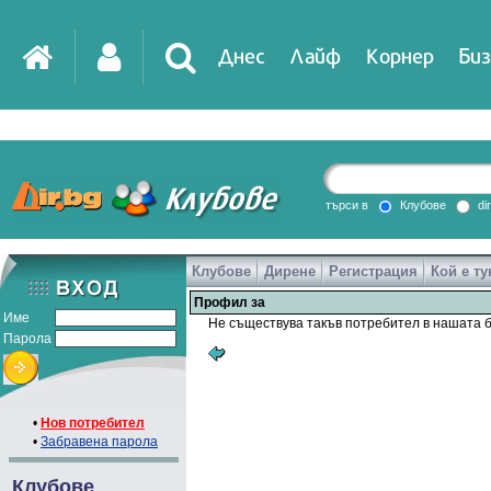
Днес
Лайф
Корнер
Биз
IT
DirTV
Impressio
търси в
Клубове
di
Клубове
Дирене
Регистрация
Кой е ту
Games
Профил за
Име
Не съществува такъв потребител в нашата б
Парола
•
Нов потребител
•
Забравена парола
Клубове