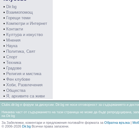
•
Dir.bg
•
Взаимопомощ
•
Горещи теми
•
Компютри и Интернет
•
Контакти
•
Култура и изкуство
•
Мнения
•
Наука
•
Политика, Свят
•
Спорт
•
Техника
•
Градове
•
Религия и мистика
•
Фен клубове
•
Хоби, Развлечения
•
Общества
•
Я, архивите са живи
Clubs.dir.bg е форум за дискусии. Dir.bg не носи отговорност за съдържанието и дос
Никаква част от съдържанието на тази страница не може да бъде репродуцирана, запи
на Dir.bg
За Забележки, коментари и предложения ползвайте формата за
Обратна връзка
|
Моб
© 2006-2026
Dir.bg
Всички права запазени.