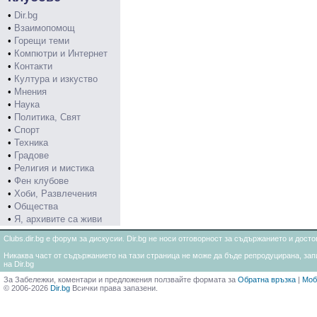
•
Dir.bg
•
Взаимопомощ
•
Горещи теми
•
Компютри и Интернет
•
Контакти
•
Култура и изкуство
•
Мнения
•
Наука
•
Политика, Свят
•
Спорт
•
Техника
•
Градове
•
Религия и мистика
•
Фен клубове
•
Хоби, Развлечения
•
Общества
•
Я, архивите са живи
Clubs.dir.bg е форум за дискусии. Dir.bg не носи отговорност за съдържанието и дос
Никаква част от съдържанието на тази страница не може да бъде репродуцирана, запи
на Dir.bg
За Забележки, коментари и предложения ползвайте формата за
Обратна връзка
|
Моб
© 2006-2026
Dir.bg
Всички права запазени.