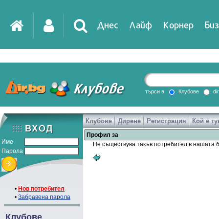
Днес
Лайф
Корнер
Биз
IT
DirTV
Impressio
търси в
Клубове
di
Клубове
Дирене
Регистрация
Кой е ту
Games
Профил за
Име
Не съществува такъв потребител в нашата б
Парола
•
Нов потребител
•
Забравена парола
Клубове