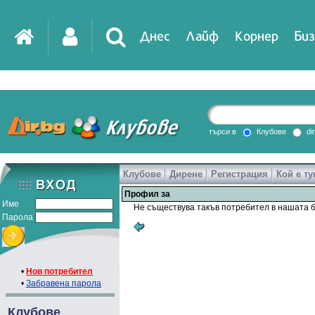
Днес
Лайф
Корнер
Биз
IT
DirTV
Impressio
търси в
Клубове
di
Клубове
Дирене
Регистрация
Кой е ту
Games
Профил за
Име
Не съществува такъв потребител в нашата б
Парола
•
Нов потребител
•
Забравена парола
Клубове