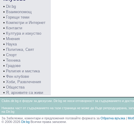
•
Dir.bg
•
Взаимопомощ
•
Горещи теми
•
Компютри и Интернет
•
Контакти
•
Култура и изкуство
•
Мнения
•
Наука
•
Политика, Свят
•
Спорт
•
Техника
•
Градове
•
Религия и мистика
•
Фен клубове
•
Хоби, Развлечения
•
Общества
•
Я, архивите са живи
Clubs.dir.bg е форум за дискусии. Dir.bg не носи отговорност за съдържанието и дос
Никаква част от съдържанието на тази страница не може да бъде репродуцирана, запи
на Dir.bg
За Забележки, коментари и предложения ползвайте формата за
Обратна връзка
|
Моб
© 2006-2026
Dir.bg
Всички права запазени.