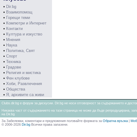
•
Dir.bg
•
Взаимопомощ
•
Горещи теми
•
Компютри и Интернет
•
Контакти
•
Култура и изкуство
•
Мнения
•
Наука
•
Политика, Свят
•
Спорт
•
Техника
•
Градове
•
Религия и мистика
•
Фен клубове
•
Хоби, Развлечения
•
Общества
•
Я, архивите са живи
Clubs.dir.bg е форум за дискусии. Dir.bg не носи отговорност за съдържанието и дос
Никаква част от съдържанието на тази страница не може да бъде репродуцирана, запи
на Dir.bg
За Забележки, коментари и предложения ползвайте формата за
Обратна връзка
|
Моб
© 2006-2026
Dir.bg
Всички права запазени.