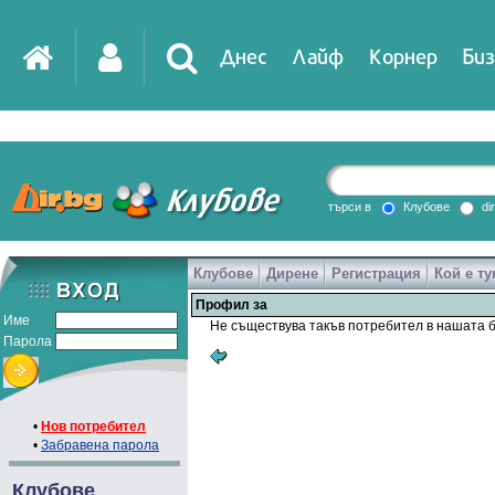
Днес
Лайф
Корнер
Биз
IT
DirTV
Impressio
търси в
Клубове
di
Клубове
Дирене
Регистрация
Кой е ту
Games
Профил за
Име
Не съществува такъв потребител в нашата б
Парола
•
Нов потребител
•
Забравена парола
Клубове