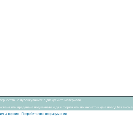
товерността на публикуваните в дискусиите материали.
свана или предавана под каквато и да е форма или по какъвто и да е повод без писмен
илна версия
|
Потребителско споразумение