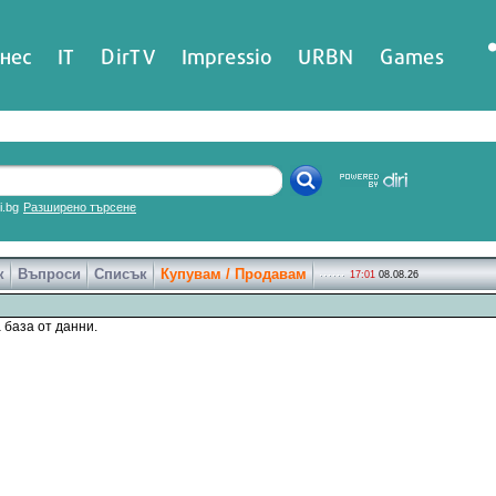
нес
IT
DirTV
Impressio
URBN
Games
ri.bg
Разширено търсене
к
Въпроси
Списък
Купувам / Продавам
17:01
08.08.26
 база от данни.