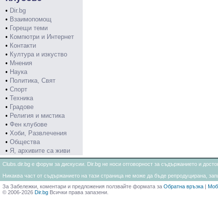
•
Dir.bg
•
Взаимопомощ
•
Горещи теми
•
Компютри и Интернет
•
Контакти
•
Култура и изкуство
•
Мнения
•
Наука
•
Политика, Свят
•
Спорт
•
Техника
•
Градове
•
Религия и мистика
•
Фен клубове
•
Хоби, Развлечения
•
Общества
•
Я, архивите са живи
Clubs.dir.bg е форум за дискусии. Dir.bg не носи отговорност за съдържанието и дос
Никаква част от съдържанието на тази страница не може да бъде репродуцирана, запи
За Забележки, коментари и предложения ползвайте формата за
Обратна връзка
|
Моб
© 2006-2026
Dir.bg
Всички права запазени.