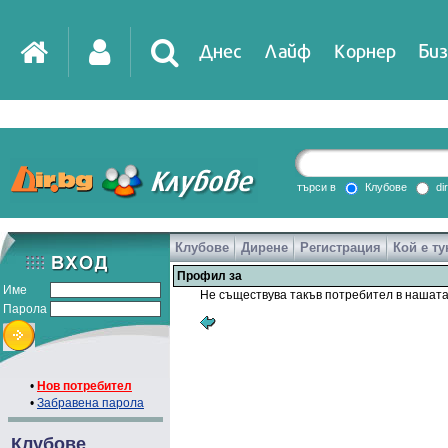
Днес
Лайф
Корнер
Биз
търси в
Клубове
di
Клубове
Дирене
Регистрация
Кой е ту
Профил за
Име
Не съществува такъв потребител в нашата
Парола
•
Нов потребител
•
Забравена парола
Клубове