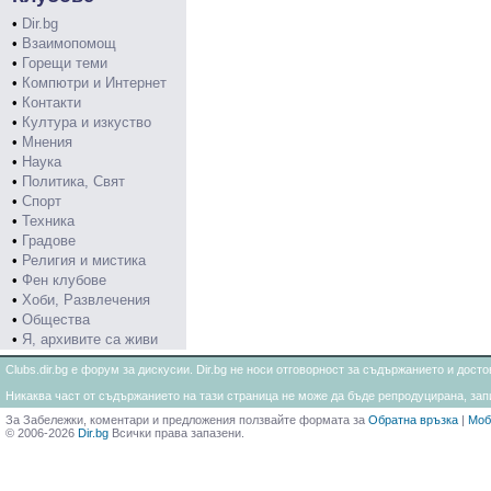
•
Dir.bg
•
Взаимопомощ
•
Горещи теми
•
Компютри и Интернет
•
Контакти
•
Култура и изкуство
•
Мнения
•
Наука
•
Политика, Свят
•
Спорт
•
Техника
•
Градове
•
Религия и мистика
•
Фен клубове
•
Хоби, Развлечения
•
Общества
•
Я, архивите са живи
Clubs.dir.bg е форум за дискусии. Dir.bg не носи отговорност за съдържанието и дос
Никаква част от съдържанието на тази страница не може да бъде репродуцирана, запи
За Забележки, коментари и предложения ползвайте формата за
Обратна връзка
|
Моб
© 2006-2026
Dir.bg
Всички права запазени.