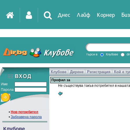
Днес
Лайф
Корнер
Биз
търси в
Клубове
di
Клубове
Дирене
Регистрация
Кой е ту
Профил за
Име
Не съществува такъв потребител в нашата
Парола
•
Нов потребител
•
Забравена парола
Клубове