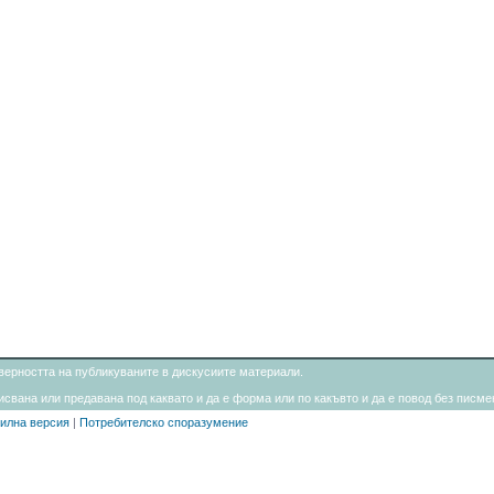
товерността на публикуваните в дискусиите материали.
свана или предавана под каквато и да е форма или по какъвто и да е повод без писмен
илна версия
|
Потребителско споразумение