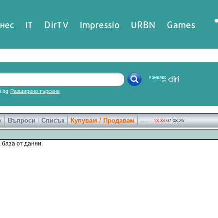
нес
IT
DirTV
Impressio
URBN
Games
ri.bg
Разширено търсене
к
Въпроси
Списък
Купувам / Продавам
13:33
07.08.26
 база от данни.