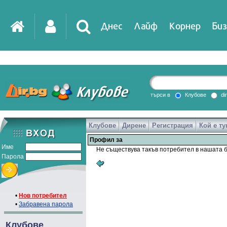
Днес
Лайф
Корнер
Биз
IT
DirTV
Impressio
търси в
Клубове
di
Клубове
Дирене
Регистрация
Кой е ту
Games
Профил за
Име
Не съществува такъв потребител в нашата б
Парола
•
Нов потребител
•
Забравена парола
Клубове