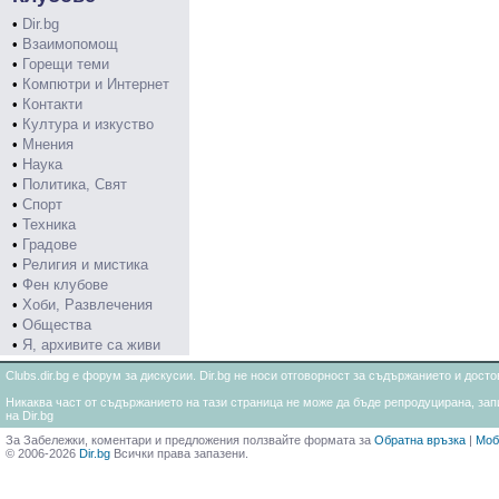
•
Dir.bg
•
Взаимопомощ
•
Горещи теми
•
Компютри и Интернет
•
Контакти
•
Култура и изкуство
•
Мнения
•
Наука
•
Политика, Свят
•
Спорт
•
Техника
•
Градове
•
Религия и мистика
•
Фен клубове
•
Хоби, Развлечения
•
Общества
•
Я, архивите са живи
Clubs.dir.bg е форум за дискусии. Dir.bg не носи отговорност за съдържанието и дос
Никаква част от съдържанието на тази страница не може да бъде репродуцирана, запи
на Dir.bg
За Забележки, коментари и предложения ползвайте формата за
Обратна връзка
|
Моб
© 2006-2026
Dir.bg
Всички права запазени.