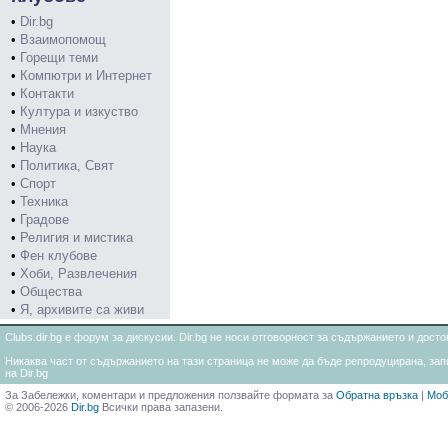
•
Dir.bg
•
Взаимопомощ
•
Горещи теми
•
Компютри и Интернет
•
Контакти
•
Култура и изкуство
•
Мнения
•
Наука
•
Политика, Свят
•
Спорт
•
Техника
•
Градове
•
Религия и мистика
•
Фен клубове
•
Хоби, Развлечения
•
Общества
•
Я, архивите са живи
Clubs.dir.bg е форум за дискусии. Dir.bg не носи отговорност за съдържанието и дос
Никаква част от съдържанието на тази страница не може да бъде репродуцирана, запи
на Dir.bg
За Забележки, коментари и предложения ползвайте формата за
Обратна връзка
|
Моб
© 2006-2026
Dir.bg
Всички права запазени.