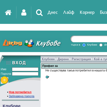
Днес
Лайф
Корнер
Биз
IT
DirTV
Impressio
търси в
Клубове
di
Клубове
Дирене
Регистрация
Кой е ту
Games
Профил за
Име
Не съществува такъв потребител в нашата б
Парола
•
Нов потребител
•
Забравена парола
Клубове