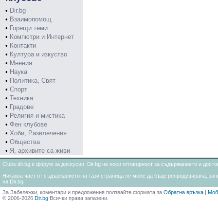
•
Dir.bg
•
Взаимопомощ
•
Горещи теми
•
Компютри и Интернет
•
Контакти
•
Култура и изкуство
•
Мнения
•
Наука
•
Политика, Свят
•
Спорт
•
Техника
•
Градове
•
Религия и мистика
•
Фен клубове
•
Хоби, Развлечения
•
Общества
•
Я, архивите са живи
Clubs.dir.bg е форум за дискусии. Dir.bg не носи отговорност за съдържанието и дос
Никаква част от съдържанието на тази страница не може да бъде репродуцирана, запи
на Dir.bg
За Забележки, коментари и предложения ползвайте формата за
Обратна връзка
|
Моб
© 2006-2026
Dir.bg
Всички права запазени.