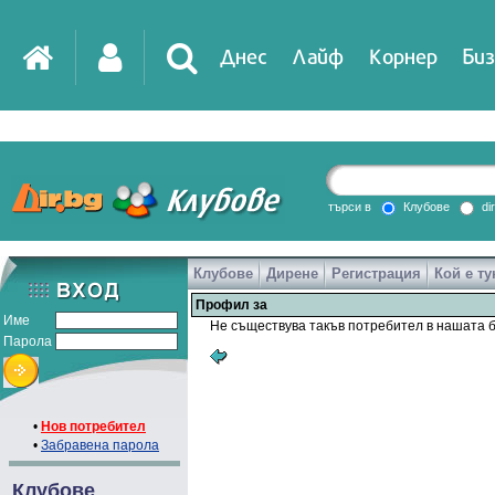
Днес
Лайф
Корнер
Биз
IT
DirTV
Impressio
търси в
Клубове
di
Клубове
Дирене
Регистрация
Кой е ту
Games
Профил за
Име
Не съществува такъв потребител в нашата б
Парола
•
Нов потребител
•
Забравена парола
Клубове