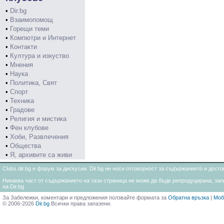
•
Dir.bg
•
Взаимопомощ
•
Горещи теми
•
Компютри и Интернет
•
Контакти
•
Култура и изкуство
•
Мнения
•
Наука
•
Политика, Свят
•
Спорт
•
Техника
•
Градове
•
Религия и мистика
•
Фен клубове
•
Хоби, Развлечения
•
Общества
•
Я, архивите са живи
Clubs.dir.bg е форум за дискусии. Dir.bg не носи отговорност за съдържанието и дос
Никаква част от съдържанието на тази страница не може да бъде репродуцирана, запи
на Dir.bg
За Забележки, коментари и предложения ползвайте формата за
Обратна връзка
|
Моб
© 2006-2026
Dir.bg
Всички права запазени.