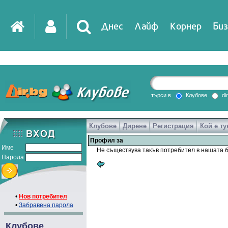
Днес
Лайф
Корнер
Биз
IT
DirTV
Impressio
търси в
Клубове
di
Клубове
Дирене
Регистрация
Кой е ту
Games
Профил за
Име
Не съществува такъв потребител в нашата б
Парола
•
Нов потребител
•
Забравена парола
Клубове