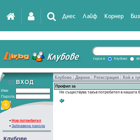
Днес
Лайф
Корнер
Биз
IT
DirTV
Impressio
търси в
Клубове
di
Клубове
Дирене
Регистрация
Кой е ту
Games
Профил за
Име
Не съществува такъв потребител в нашата б
Парола
•
Нов потребител
•
Забравена парола
Клубове