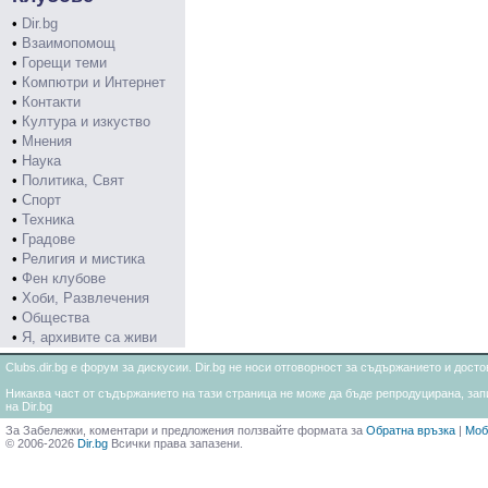
•
Dir.bg
•
Взаимопомощ
•
Горещи теми
•
Компютри и Интернет
•
Контакти
•
Култура и изкуство
•
Мнения
•
Наука
•
Политика, Свят
•
Спорт
•
Техника
•
Градове
•
Религия и мистика
•
Фен клубове
•
Хоби, Развлечения
•
Общества
•
Я, архивите са живи
Clubs.dir.bg е форум за дискусии. Dir.bg не носи отговорност за съдържанието и дос
Никаква част от съдържанието на тази страница не може да бъде репродуцирана, запи
на Dir.bg
За Забележки, коментари и предложения ползвайте формата за
Обратна връзка
|
Моб
© 2006-2026
Dir.bg
Всички права запазени.