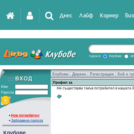
Днес
Лайф
Корнер
Биз
IT
DirTV
Impressio
търси в
Клубове
di
Клубове
Дирене
Регистрация
Кой е ту
Games
Профил за
Име
Не съществува такъв потребител в нашата б
Парола
•
Нов потребител
•
Забравена парола
Клубове