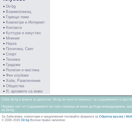
•
Dir.bg
•
Взаимопомощ
•
Горещи теми
•
Компютри и Интернет
•
Контакти
•
Култура и изкуство
•
Мнения
•
Наука
•
Политика, Свят
•
Спорт
•
Техника
•
Градове
•
Религия и мистика
•
Фен клубове
•
Хоби, Развлечения
•
Общества
•
Я, архивите са живи
Clubs.dir.bg е форум за дискусии. Dir.bg не носи отговорност за съдържанието и дос
Никаква част от съдържанието на тази страница не може да бъде репродуцирана, запи
на Dir.bg
За Забележки, коментари и предложения ползвайте формата за
Обратна връзка
|
Моб
© 2006-2026
Dir.bg
Всички права запазени.