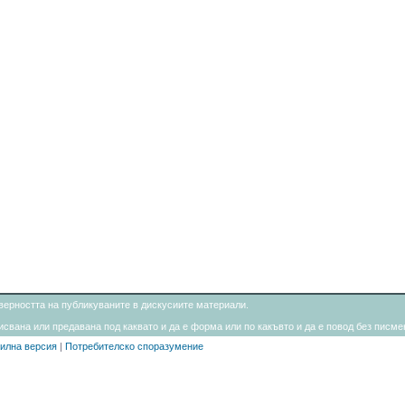
товерността на публикуваните в дискусиите материали.
свана или предавана под каквато и да е форма или по какъвто и да е повод без писмен
илна версия
|
Потребителско споразумение