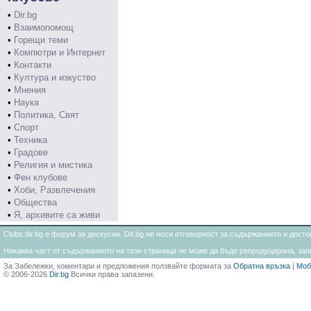
•
Dir.bg
•
Взаимопомощ
•
Горещи теми
•
Компютри и Интернет
•
Контакти
•
Култура и изкуство
•
Мнения
•
Наука
•
Политика, Свят
•
Спорт
•
Техника
•
Градове
•
Религия и мистика
•
Фен клубове
•
Хоби, Развлечения
•
Общества
•
Я, архивите са живи
Clubs.dir.bg е форум за дискусии. Dir.bg не носи отговорност за съдържанието и дос
Никаква част от съдържанието на тази страница не може да бъде репродуцирана, запи
За Забележки, коментари и предложения ползвайте формата за
Обратна връзка
|
Моб
© 2006-2026
Dir.bg
Всички права запазени.