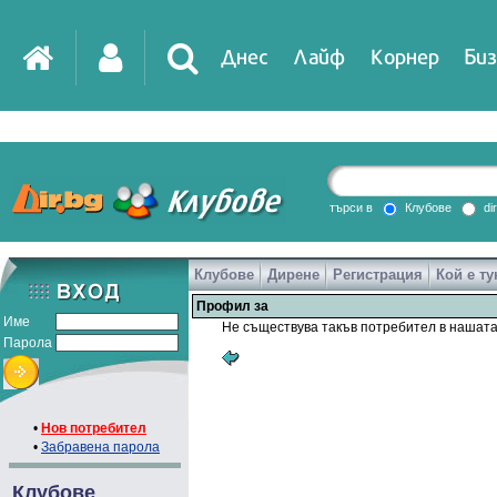
Днес
Лайф
Корнер
Биз
търси в
Клубове
di
Клубове
Дирене
Регистрация
Кой е ту
Профил за
Име
Не съществува такъв потребител в нашата
Парола
•
Нов потребител
•
Забравена парола
Клубове