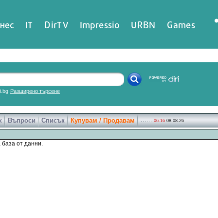
нес
IT
DirTV
Impressio
URBN
Games
ri.bg
Разширено търсене
к
Въпроси
Списък
Купувам / Продавам
06:16
08.08.26
 база от данни.