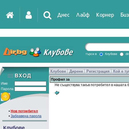
Днес
Лайф
Корнер
Биз
IT
DirTV
Impressio
търси в
Клубове
di
Клубове
Дирене
Регистрация
Кой е ту
Games
Профил за
Име
Не съществува такъв потребител в нашата б
Парола
•
Нов потребител
•
Забравена парола
Клубове