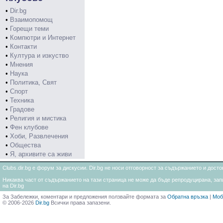
•
Dir.bg
•
Взаимопомощ
•
Горещи теми
•
Компютри и Интернет
•
Контакти
•
Култура и изкуство
•
Мнения
•
Наука
•
Политика, Свят
•
Спорт
•
Техника
•
Градове
•
Религия и мистика
•
Фен клубове
•
Хоби, Развлечения
•
Общества
•
Я, архивите са живи
Clubs.dir.bg е форум за дискусии. Dir.bg не носи отговорност за съдържанието и дос
Никаква част от съдържанието на тази страница не може да бъде репродуцирана, запи
на Dir.bg
За Забележки, коментари и предложения ползвайте формата за
Обратна връзка
|
Моб
© 2006-2026
Dir.bg
Всички права запазени.