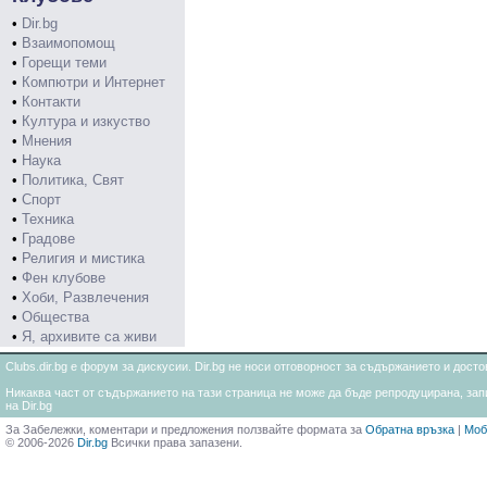
•
Dir.bg
•
Взаимопомощ
•
Горещи теми
•
Компютри и Интернет
•
Контакти
•
Култура и изкуство
•
Мнения
•
Наука
•
Политика, Свят
•
Спорт
•
Техника
•
Градове
•
Религия и мистика
•
Фен клубове
•
Хоби, Развлечения
•
Общества
•
Я, архивите са живи
Clubs.dir.bg е форум за дискусии. Dir.bg не носи отговорност за съдържанието и дос
Никаква част от съдържанието на тази страница не може да бъде репродуцирана, запи
на Dir.bg
За Забележки, коментари и предложения ползвайте формата за
Обратна връзка
|
Моб
© 2006-2026
Dir.bg
Всички права запазени.