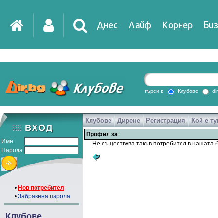
Днес
Лайф
Корнер
Биз
IT
DirTV
Impressio
търси в
Клубове
di
Клубове
Дирене
Регистрация
Кой е ту
Games
Профил за
Име
Не съществува такъв потребител в нашата б
Парола
•
Нов потребител
•
Забравена парола
Клубове