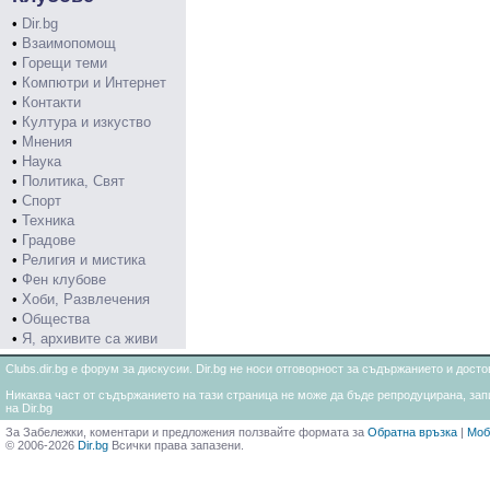
•
Dir.bg
•
Взаимопомощ
•
Горещи теми
•
Компютри и Интернет
•
Контакти
•
Култура и изкуство
•
Мнения
•
Наука
•
Политика, Свят
•
Спорт
•
Техника
•
Градове
•
Религия и мистика
•
Фен клубове
•
Хоби, Развлечения
•
Общества
•
Я, архивите са живи
Clubs.dir.bg е форум за дискусии. Dir.bg не носи отговорност за съдържанието и дос
Никаква част от съдържанието на тази страница не може да бъде репродуцирана, запи
на Dir.bg
За Забележки, коментари и предложения ползвайте формата за
Обратна връзка
|
Моб
© 2006-2026
Dir.bg
Всички права запазени.