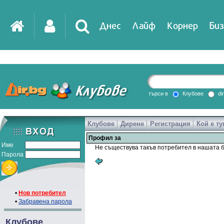
Днес
Лайф
Корнер
Биз
IT
DirTV
Impressio
търси в
Клубове
di
Клубове
Дирене
Регистрация
Кой е ту
Games
Профил за
Име
Не съществува такъв потребител в нашата б
Парола
•
Нов потребител
•
Забравена парола
Клубове