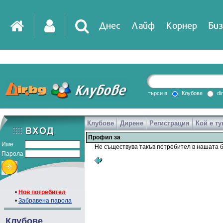
Днес
Лайф
Корнер
Биз
IT
DirTV
Impressio
търси в
Клубове
di
Клубове
Дирене
Регистрация
Кой е ту
Games
Профил за
Име
Не съществува такъв потребител в нашата б
Парола
•
Нов потребител
•
Забравена парола
Клубове