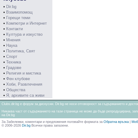
•
Dir.bg
•
Взаимопомощ
•
Горещи теми
•
Компютри и Интернет
•
Контакти
•
Култура и изкуство
•
Мнения
•
Наука
•
Политика, Свят
•
Спорт
•
Техника
•
Градове
•
Религия и мистика
•
Фен клубове
•
Хоби, Развлечения
•
Общества
•
Я, архивите са живи
Clubs.dir.bg е форум за дискусии. Dir.bg не носи отговорност за съдържанието и дос
Никаква част от съдържанието на тази страница не може да бъде репродуцирана, запи
на Dir.bg
За Забележки, коментари и предложения ползвайте формата за
Обратна връзка
|
Моб
© 2006-2026
Dir.bg
Всички права запазени.