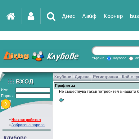
Днес
Лайф
Корнер
Биз
IT
DirTV
Impressio
търси в
Клубове
di
Клубове
Дирене
Регистрация
Кой е ту
Games
Профил за
Име
Не съществува такъв потребител в нашата б
Парола
•
Нов потребител
•
Забравена парола
Клубове