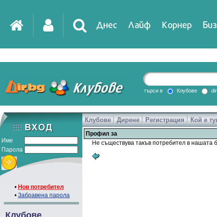
Днес
Лайф
Корнер
Биз
IT
DirTV
Impressio
търси в
Клубове
di
Клубове
Дирене
Регистрация
Кой е ту
Games
Профил за
Име
Не съществува такъв потребител в нашата б
Парола
•
Нов потребител
•
Забравена парола
Клубове