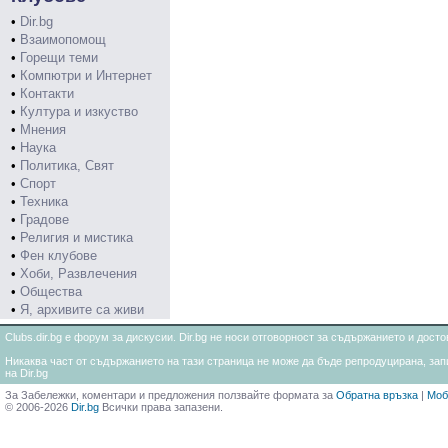
•
Dir.bg
•
Взаимопомощ
•
Горещи теми
•
Компютри и Интернет
•
Контакти
•
Култура и изкуство
•
Мнения
•
Наука
•
Политика, Свят
•
Спорт
•
Техника
•
Градове
•
Религия и мистика
•
Фен клубове
•
Хоби, Развлечения
•
Общества
•
Я, архивите са живи
Clubs.dir.bg е форум за дискусии. Dir.bg не носи отговорност за съдържанието и дос
Никаква част от съдържанието на тази страница не може да бъде репродуцирана, запи
на Dir.bg
За Забележки, коментари и предложения ползвайте формата за
Обратна връзка
|
Моб
© 2006-2026
Dir.bg
Всички права запазени.