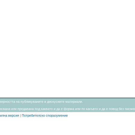
товерността на публикуваните в дискусиите материали.
свана или предавана под каквато и да е форма или по какъвто и да е повод без писмен
илна версия
|
Потребителско споразумение