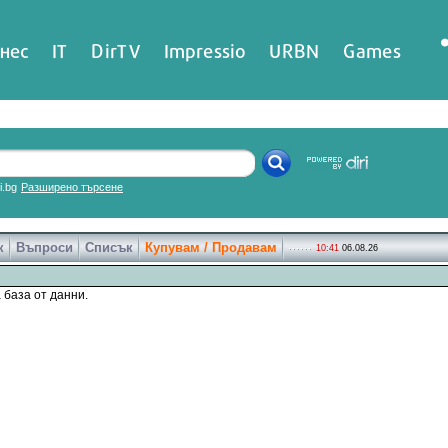
нес
IT
DirTV
Impressio
URBN
Games
ri.bg
Разширено търсене
к
Въпроси
Списък
Купувам / Продавам
10:41
06.08.26
 база от данни.