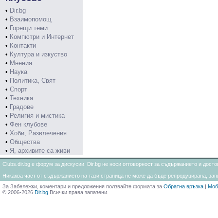
•
Dir.bg
•
Взаимопомощ
•
Горещи теми
•
Компютри и Интернет
•
Контакти
•
Култура и изкуство
•
Мнения
•
Наука
•
Политика, Свят
•
Спорт
•
Техника
•
Градове
•
Религия и мистика
•
Фен клубове
•
Хоби, Развлечения
•
Общества
•
Я, архивите са живи
Clubs.dir.bg е форум за дискусии. Dir.bg не носи отговорност за съдържанието и дос
Никаква част от съдържанието на тази страница не може да бъде репродуцирана, запи
За Забележки, коментари и предложения ползвайте формата за
Обратна връзка
|
Моб
© 2006-2026
Dir.bg
Всички права запазени.