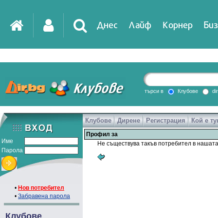
Днес
Лайф
Корнер
Биз
търси в
Клубове
di
Клубове
Дирене
Регистрация
Кой е ту
Профил за
Име
Не съществува такъв потребител в нашата
Парола
•
Нов потребител
•
Забравена парола
Клубове