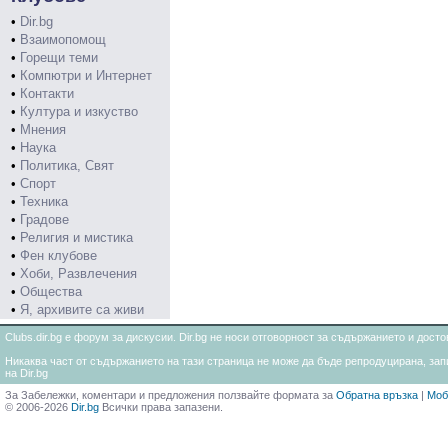
•
Dir.bg
•
Взаимопомощ
•
Горещи теми
•
Компютри и Интернет
•
Контакти
•
Култура и изкуство
•
Мнения
•
Наука
•
Политика, Свят
•
Спорт
•
Техника
•
Градове
•
Религия и мистика
•
Фен клубове
•
Хоби, Развлечения
•
Общества
•
Я, архивите са живи
Clubs.dir.bg е форум за дискусии. Dir.bg не носи отговорност за съдържанието и дос
Никаква част от съдържанието на тази страница не може да бъде репродуцирана, запи
на Dir.bg
За Забележки, коментари и предложения ползвайте формата за
Обратна връзка
|
Моб
© 2006-2026
Dir.bg
Всички права запазени.