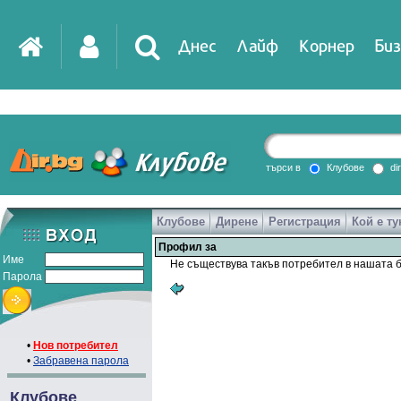
Днес
Лайф
Корнер
Биз
IT
DirTV
Impressio
търси в
Клубове
di
Клубове
Дирене
Регистрация
Кой е ту
Games
Профил за
Име
Не съществува такъв потребител в нашата б
Парола
•
Нов потребител
•
Забравена парола
Клубове