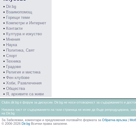
•
Dir.bg
•
Взаимопомощ
•
Горещи теми
•
Компютри и Интернет
•
Контакти
•
Култура и изкуство
•
Мнения
•
Наука
•
Политика, Свят
•
Спорт
•
Техника
•
Градове
•
Религия и мистика
•
Фен клубове
•
Хоби, Развлечения
•
Общества
•
Я, архивите са живи
Clubs.dir.bg е форум за дискусии. Dir.bg не носи отговорност за съдържанието и дос
Никаква част от съдържанието на тази страница не може да бъде репродуцирана, запи
на Dir.bg
За Забележки, коментари и предложения ползвайте формата за
Обратна връзка
|
Моб
© 2006-2026
Dir.bg
Всички права запазени.