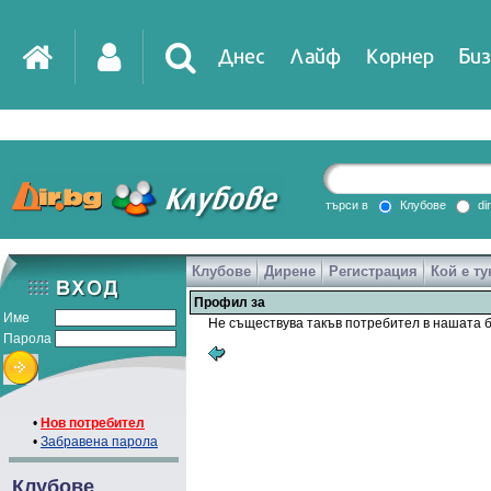
Днес
Лайф
Корнер
Биз
IT
DirTV
Impressio
търси в
Клубове
di
Клубове
Дирене
Регистрация
Кой е ту
Games
Профил за
Име
Не съществува такъв потребител в нашата б
Парола
•
Нов потребител
•
Забравена парола
Клубове