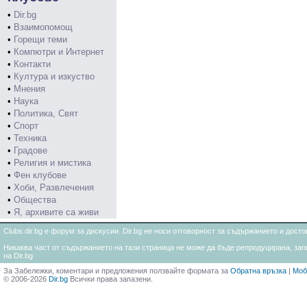
•
Dir.bg
•
Взаимопомощ
•
Горещи теми
•
Компютри и Интернет
•
Контакти
•
Култура и изкуство
•
Мнения
•
Наука
•
Политика, Свят
•
Спорт
•
Техника
•
Градове
•
Религия и мистика
•
Фен клубове
•
Хоби, Развлечения
•
Общества
•
Я, архивите са живи
Clubs.dir.bg е форум за дискусии. Dir.bg не носи отговорност за съдържанието и дос
Никаква част от съдържанието на тази страница не може да бъде репродуцирана, запи
на Dir.bg
За Забележки, коментари и предложения ползвайте формата за
Обратна връзка
|
Моб
© 2006-2026
Dir.bg
Всички права запазени.