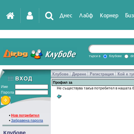
Днес
Лайф
Корнер
Биз
IT
DirTV
Impressio
търси в
Клубове
di
Клубове
Дирене
Регистрация
Кой е ту
Games
Профил за
Име
Не съществува такъв потребител в нашата б
Парола
•
Нов потребител
•
Забравена парола
Клубове