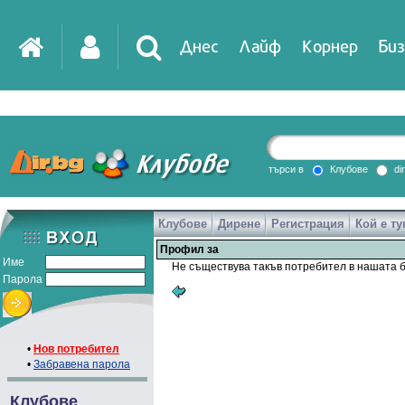
Днес
Лайф
Корнер
Биз
IT
DirTV
Impressio
търси в
Клубове
di
Клубове
Дирене
Регистрация
Кой е ту
Games
Профил за
Име
Не съществува такъв потребител в нашата б
Парола
•
Нов потребител
•
Забравена парола
Клубове