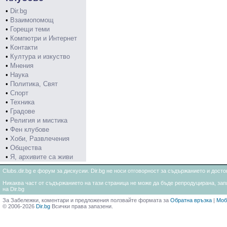
•
Dir.bg
•
Взаимопомощ
•
Горещи теми
•
Компютри и Интернет
•
Контакти
•
Култура и изкуство
•
Мнения
•
Наука
•
Политика, Свят
•
Спорт
•
Техника
•
Градове
•
Религия и мистика
•
Фен клубове
•
Хоби, Развлечения
•
Общества
•
Я, архивите са живи
Clubs.dir.bg е форум за дискусии. Dir.bg не носи отговорност за съдържанието и дос
Никаква част от съдържанието на тази страница не може да бъде репродуцирана, запи
на Dir.bg
За Забележки, коментари и предложения ползвайте формата за
Обратна връзка
|
Моб
© 2006-2026
Dir.bg
Всички права запазени.