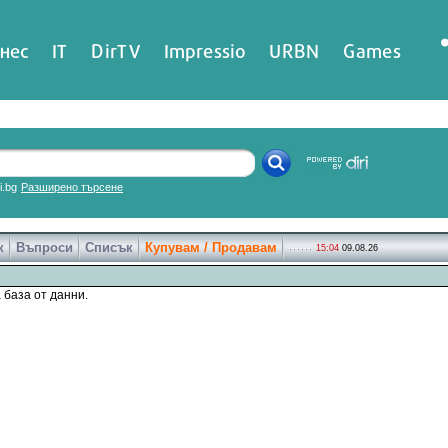
нес
IT
DirTV
Impressio
URBN
Games
ri.bg
Разширено търсене
к
Въпроси
Списък
Купувам / Продавам
15:04
09.08.26
 база от данни.