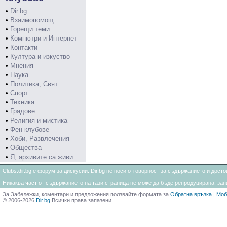
•
Dir.bg
•
Взаимопомощ
•
Горещи теми
•
Компютри и Интернет
•
Контакти
•
Култура и изкуство
•
Мнения
•
Наука
•
Политика, Свят
•
Спорт
•
Техника
•
Градове
•
Религия и мистика
•
Фен клубове
•
Хоби, Развлечения
•
Общества
•
Я, архивите са живи
Clubs.dir.bg е форум за дискусии. Dir.bg не носи отговорност за съдържанието и дос
Никаква част от съдържанието на тази страница не може да бъде репродуцирана, запи
За Забележки, коментари и предложения ползвайте формата за
Обратна връзка
|
Моб
© 2006-2026
Dir.bg
Всички права запазени.