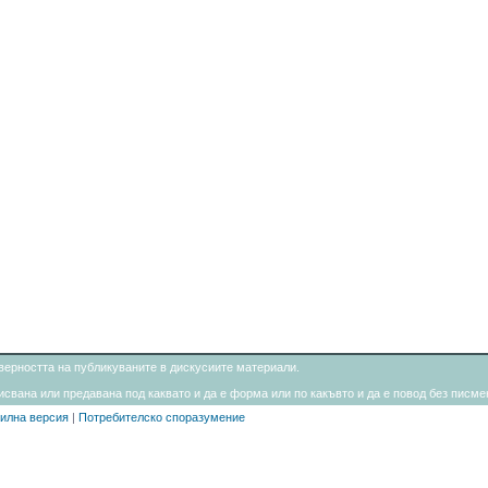
товерността на публикуваните в дискусиите материали.
свана или предавана под каквато и да е форма или по какъвто и да е повод без писмен
илна версия
|
Потребителско споразумение