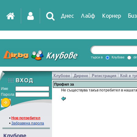
Днес
Лайф
Корнер
Биз
търси в
Клубове
di
Клубове
Дирене
Регистрация
Кой е ту
Профил за
Име
Не съществува такъв потребител в нашата
Парола
•
Нов потребител
•
Забравена парола
Клубове