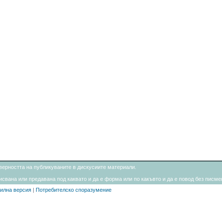
товерността на публикуваните в дискусиите материали.
свана или предавана под каквато и да е форма или по какъвто и да е повод без писмен
илна версия
|
Потребителско споразумение