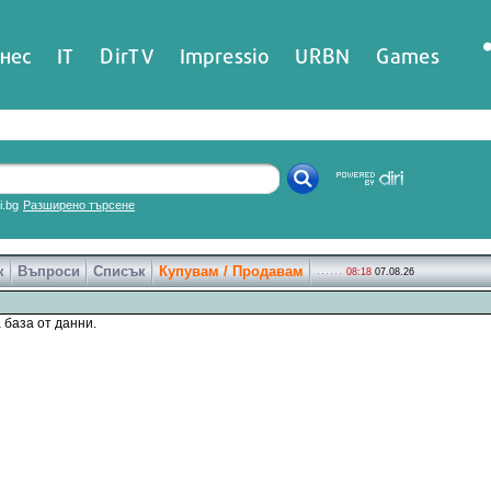
нес
IT
DirTV
Impressio
URBN
Games
ri.bg
Разширено търсене
к
Въпроси
Списък
Купувам / Продавам
08:18
07.08.26
 база от данни.