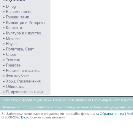
•
Dir.bg
•
Взаимопомощ
•
Горещи теми
•
Компютри и Интернет
•
Контакти
•
Култура и изкуство
•
Мнения
•
Наука
•
Политика, Свят
•
Спорт
•
Техника
•
Градове
•
Религия и мистика
•
Фен клубове
•
Хоби, Развлечения
•
Общества
•
Я, архивите са живи
Clubs.dir.bg е форум за дискусии. Dir.bg не носи отговорност за съдържанието и дос
Никаква част от съдържанието на тази страница не може да бъде репродуцирана, запи
За Забележки, коментари и предложения ползвайте формата за
Обратна връзка
|
Моб
© 2006-2026
Dir.bg
Всички права запазени.