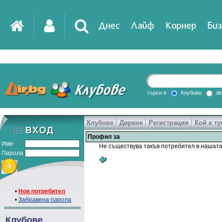
Днес
Лайф
Корнер
Биз
търси в
Клубове
di
Клубове
Дирене
Регистрация
Кой е ту
Профил за
Име
Не съществува такъв потребител в нашата
Парола
•
Нов потребител
•
Забравена парола
Клубове