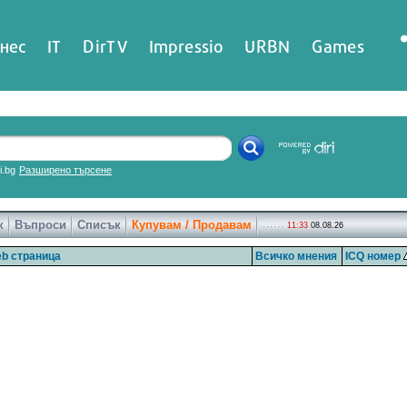
нес
IT
DirTV
Impressio
URBN
Games
ri.bg
Разширено търсене
к
Въпроси
Списък
Купувам / Продавам
11:33
08.08.26
b страница
Всичко мнения
ICQ номер