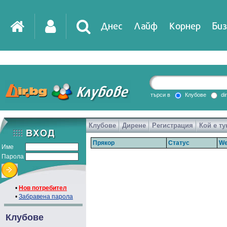
Днес
Лайф
Корнер
Биз
търси в
Клубове
di
Клубове
Дирене
Регистрация
Кой е ту
Прякор
Статус
We
Име
Парола
•
Нов потребител
•
Забравена парола
Клубове