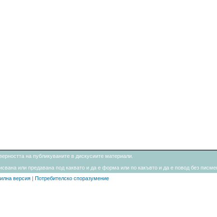
товерността на публикуваните в дискусиите материали.
свана или предавана под каквато и да е форма или по какъвто и да е повод без писмен
илна версия
|
Потребителско споразумение