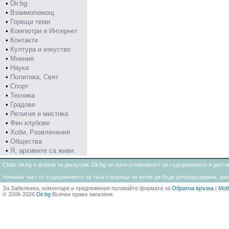
•
Dir.bg
•
Взаимопомощ
•
Горещи теми
•
Компютри и Интернет
•
Контакти
•
Култура и изкуство
•
Мнения
•
Наука
•
Политика, Свят
•
Спорт
•
Техника
•
Градове
•
Религия и мистика
•
Фен клубове
•
Хоби, Развлечения
•
Общества
•
Я, архивите са живи
Clubs.dir.bg е форум за дискусии. Dir.bg не носи отговорност за съдържанието и дос
Никаква част от съдържанието на тази страница не може да бъде репродуцирана, запи
За Забележки, коментари и предложения ползвайте формата за
Обратна връзка
|
Моб
© 2006-2026
Dir.bg
Всички права запазени.