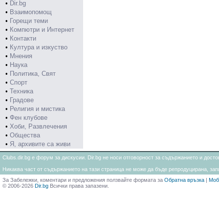
•
Dir.bg
•
Взаимопомощ
•
Горещи теми
•
Компютри и Интернет
•
Контакти
•
Култура и изкуство
•
Мнения
•
Наука
•
Политика, Свят
•
Спорт
•
Техника
•
Градове
•
Религия и мистика
•
Фен клубове
•
Хоби, Развлечения
•
Общества
•
Я, архивите са живи
Clubs.dir.bg е форум за дискусии. Dir.bg не носи отговорност за съдържанието и дос
Никаква част от съдържанието на тази страница не може да бъде репродуцирана, запи
За Забележки, коментари и предложения ползвайте формата за
Обратна връзка
|
Моб
© 2006-2026
Dir.bg
Всички права запазени.