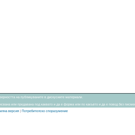
товерността на публикуваните в дискусиите материали.
свана или предавана под каквато и да е форма или по какъвто и да е повод без писмен
илна версия
|
Потребителско споразумение