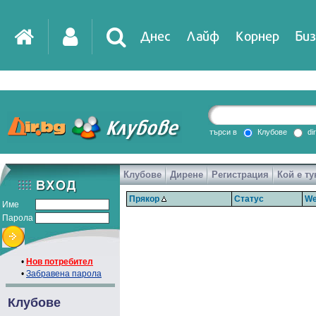
Днес
Лайф
Корнер
Биз
търси в
Клубове
di
Клубове
Дирене
Регистрация
Кой е ту
Прякор
Статус
We
Име
Парола
•
Нов потребител
•
Забравена парола
Клубове