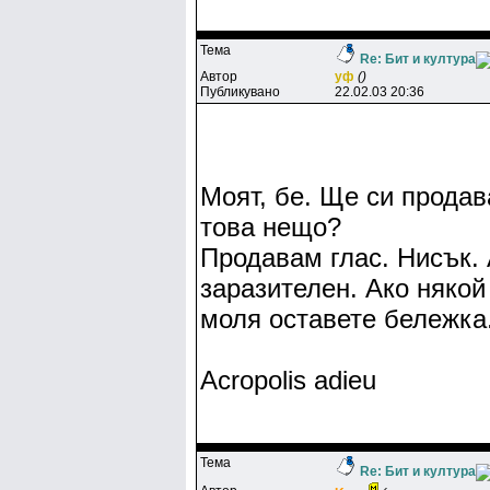
Тема
Re: Бит и култура
Автор
yф
()
Публикувано
22.02.03 20:36
Моят, бе. Ще си продав
това нещо?
Продавам глас. Нисък. А
заразителен. Ако някой
моля оставете бележка.
Acropolis adieu
Тема
Re: Бит и култура