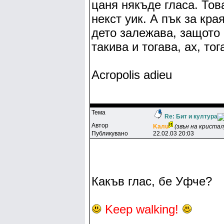
цаня някъде гласа. Тов
некст уик. А пък за кра
дето залежава, защото
такива и тогава, ах, тога
Acropolis adieu
Тема
Re: Бит и култура
Автор
Kaлu
(звън на кристал
Публикувано
22.02.03 20:03
Какъв глас, бе Уфче?
Keep walking!