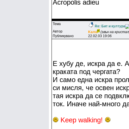
Acropolis adieu
Тема
Re: Бит и култура
Автор
Kaлu
(звън на кристал
Публикувано
22.02.03 19:06
Е хубу де, искра да е.
краката под чергата?
И само една искра прол
си мисля, че освен иск
тая искра да се подвкл
ток. Иначе най-много д
Keep walking!