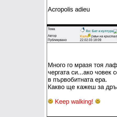
Acropolis adieu
Тема
Re: Бит и култура
Автор
Kaлu
(звън на кристал
Публикувано
22.02.03 18:09
Много го мразя тоя лаф
чергата си...ако човек
в първобитната ера.
Какво ще кажеш за дръ
Keep walking!