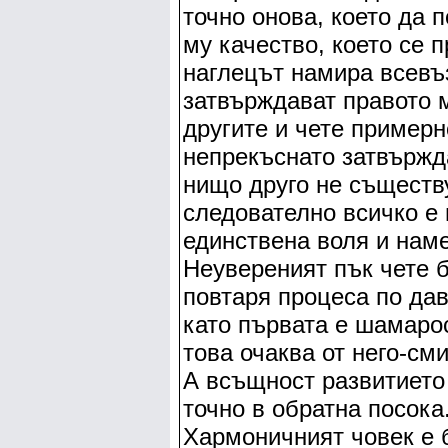
точно онова, което да 
му качество, което се 
наглецът намира всевъ
затвърждават правото м
другите и чете примерн
непрекъснато затвържд
нищо друго не съществу
следователно всичко е 
единствена воля и нам
Неувереният пък чете 
повтаря процеса по дав
като първата е шамаро
това очаква от него-см
А всъщност развитието
точно в обратна посока
Хармоничният човек е 