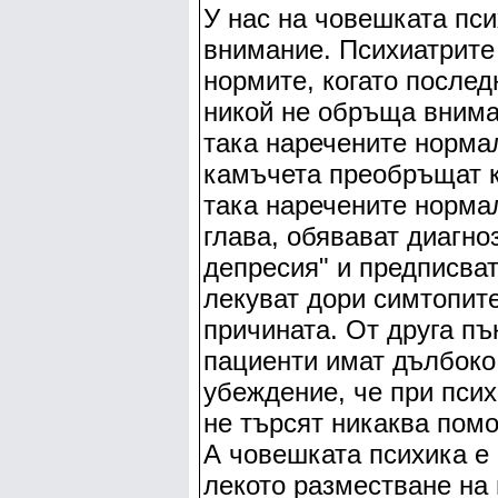
У нас на човешката пс
внимание. Психиатрите
нормите, когато послед
никой не обръща внима
така наречените норма
камъчета преобръщат к
така наречените норма
глава, обявават диагно
депресия" и предписват
лекуват дори симтопите
причината. От друга пъ
пациенти имат дълбоко
убеждение, че при псих
не търсят никаква пом
А човешката психика е 
лекото разместване на 