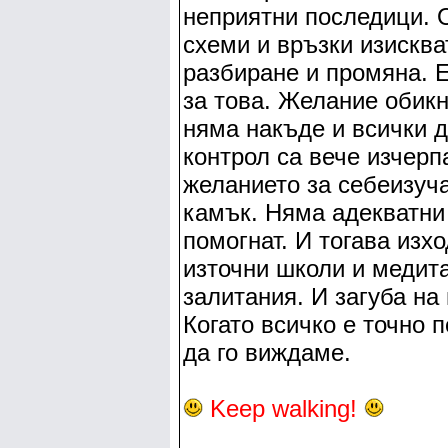
неприятни последици. 
схеми и връзки изисква
разбиране и промяна. Е
за това. Желание обикн
няма накъде и всички д
контрол са вече изчерп
желанието за себеизуча
камък. Няма адекватни 
помогнат. И тогава изх
източни школи и медита
залитания. И загуба на
Когато всичко е точно п
да го виждаме.
Keep walking!