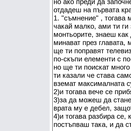
но ако преди да започн
отдадеш на първата кра
1. "съмнение" , тогава
чакай малко, ами ти ги
монтьорите, знаеш как 
минават през главата, 
ще ти поправят телевиз
по-скъпи елементи с по
но ще ти поискат много 
ти казали че става сам
вземат максималната су
2)и тогава вече се при
3)за да можеш да стане
врата му е дебел, защо
4)и тогава разбира се, 
постъпваш така, и да с