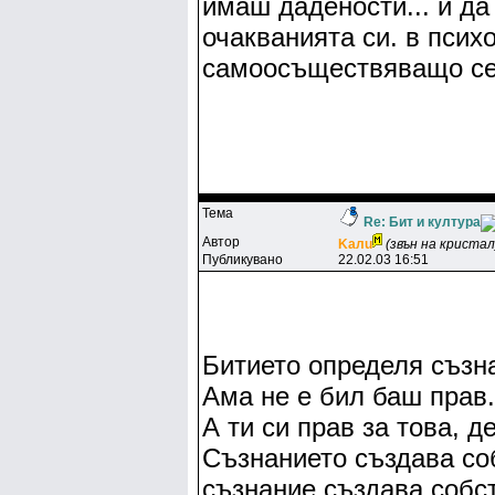
имаш дадености... и д
очакванията си. в псих
самоосъществяващо се
Тема
Re: Бит и култура
Автор
Kaлu
(звън на кристал
Публикувано
22.02.03 16:51
Битието определя съзн
Ама не е бил баш прав.
А ти си прав за това, д
Съзнанието създава соб
съзнание създава собс