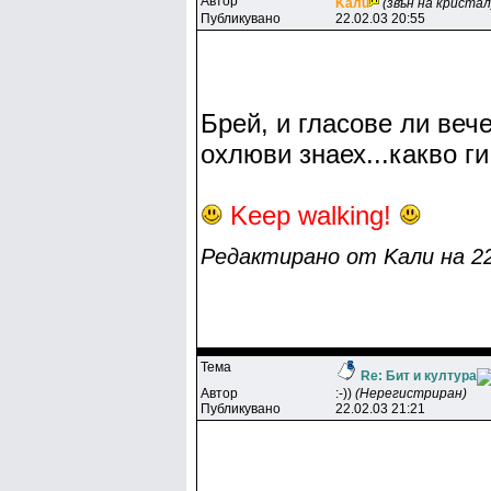
Автор
Kaлu
(звън на кристал
Публикувано
22.02.03 20:55
Брей, и гласове ли вече
охлюви знаех...какво г
Keep walking!
Редактирано от Kaлu на 22.
Тема
Re: Бит и култура
Автор
:-))
(Нерегистриран)
Публикувано
22.02.03 21:21