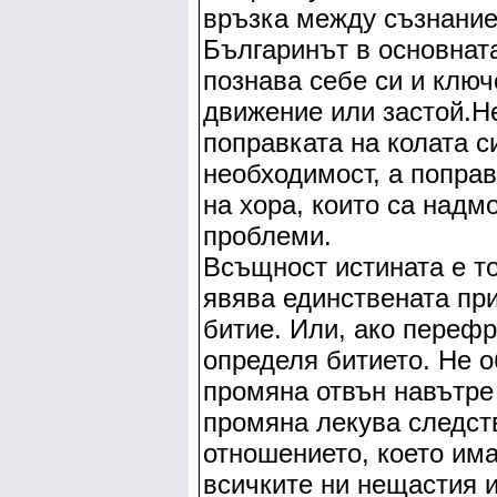
връзка между съзнание
Българинът в основнат
познава себе си и ключ
движение или застой.Н
поправката на колата с
необходимост, а поправк
на хора, които са надм
проблеми.
Всъщност истината е то
явява единствената при
битие. Или, ако переф
определя битието. Не 
промяна отвън навътре
промяна лекува следств
отношението, което има
всичките ни нещастия 