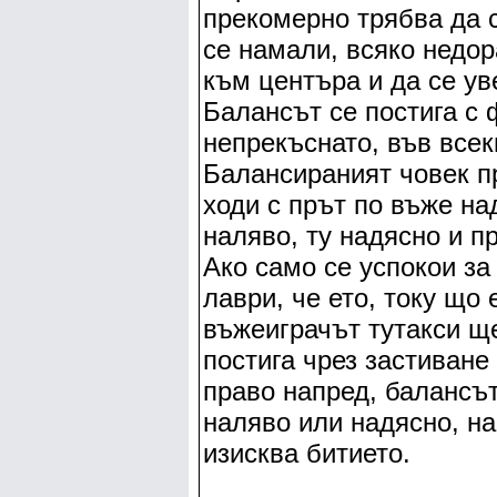
прекомерно трябва да с
се намали, всяко недор
към центъра и да се ув
Балансът се постига с 
непрекъснато, във всек
Балансираният човек п
ходи с прът по въже на
наляво, ту надясно и п
Ако само се успокои за
лаври, че ето, току що 
въжеиграчът тутакси щ
постига чрез застиване
право напред, балансъ
наляво или надясно, на
изисква битието.