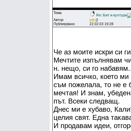
Тема
Re: Бит и култура
Автор
yф
()
Публикувано
22.02.03 19:28
Че аз моите искри си г
Мечтите изпълнявам чин
н. нещо, си го набавям
Имам всичко, което ми 
съм пожелала, то не е
мечтая! И знам, убеден
път. Всеки следващ.
Днес ми е хубаво, Кал
целия свят. Една такава
И продавам идеи, отгор