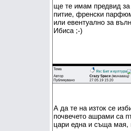
ще те имам предвид за
питие, френски парфю
или евентуално за въл
Ибиса ;-)
Тема
Re: Бит и култура
Автор
Crazy Space
(минаващ)
Публикувано
27.05.19 15:20
А да те на изток се изб
почвечето ашрами са п
цари една и съща мая,