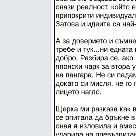
онази реалност, който 
припокрити индивидуал
Затова и идеите са на
А за доверието и съмн
требе и тук...ни едната
добро. Разбира се, ако
японски чарк за втора 
на пангара. Не си пада
докато си мисля, че го
лицето нагло.
Щерка ми разказа как в
се опитала да бръкне в
оная я изловила и вмес
ударила на превъзпитан