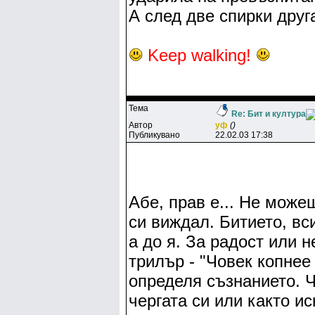
А след две спирки друг
Keep walking!
Тема
Re: Бит и култура
Автор
yф
()
Публикувано
22.02.03 17:38
Абе, прав е... Не може
си виждал. Битието, вс
а до я. За радост или н
трилър - "Човек копнее
определя съзнанието. Ч
чергата си или както ис