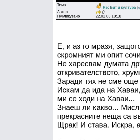
Тема
Re: Бит и култура
[
r
Автор
yф
()
Публикувано
22.02.03 18:18
Е, и аз го мразя, защот
скромният ми опит сочи 
Не харесвам думата др
откривателството, хрумк
Заради тях не сме още 
Искам да ида на Хаваи,
ми се ходи на Хаваи...
Знаеш ли какво... Мисл
прекрасните неща са въ
Щрак! И става. Искра, а