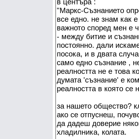
в центъра :
"Маркс-Съзнанието опре
все едно. не знам как е
важното според мен е ч
- между битие и съзнани
постоянно. дали искаме
посока, и в двата случ
само едно съзнание , н
реалността не е това ко
думата 'съзнание' е ко
реалността в която се 
за нашето общество? к
ако се отпуснеш, почу
да дадеш доверие няко
хладилника, колата.