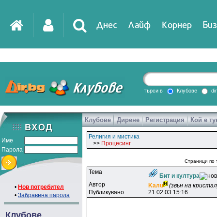
Днес
Лайф
Корнер
Биз
IT
DirTV
Impressio
търси в
Клубове
di
Клубове
Дирене
Регистрация
Кой е ту
Games
Религия и мистика
Име
>>
Процесинг
Парола
Страници по 
Тема
Бит и култура
Автор
Kaлu
(звън на кристал
•
Нов потребител
Публикувано
21.02.03 15:16
•
Забравена парола
Клубове