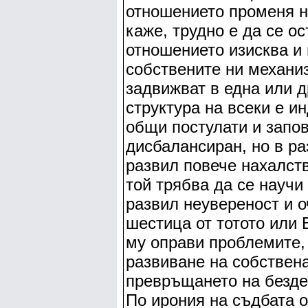
отношението променя н
каже, трудно е да се о
отношението изисква и
собствените ни механиз
задвижват в една или д
структура на всеки е и
общи постулати и запов
дисбалансиран, но в ра
развил повече нахалств
той трябва да се научи
развил неувереност и о
шестица от тотото или 
му оправи проблемите, 
развиване на собствена
превръщането на безде
По ирония на съдбата о