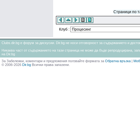
Страници по т
Клуб :
Clubs.dir.bg е форум за дискусии. Dir.bg не носи отговорност за съдържанието и дос
Никаква част от съдържанието на тази страница не може да бъде репродуцирана, запи
на Dir.bg
За Забележки, коментари и предложения ползвайте формата за
Обратна връзка
|
Моб
© 2006-2026
Dir.bg
Всички права запазени.