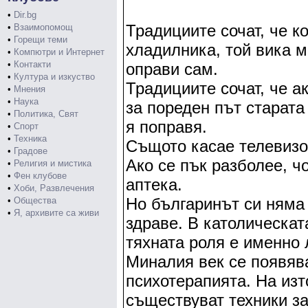
•
Dir.bg
Традициите сочат, че к
•
Взаимопомощ
•
Горещи теми
хладилника, той вика м
•
Компютри и Интернет
•
Контакти
оправи сам.
•
Култура и изкуство
Традициите сочат, че а
•
Мнения
•
Наука
за пореден път старата 
•
Политика, Свят
я поправя.
•
Спорт
•
Техника
Същото касае телевизор
•
Градове
Ако се пък разболее, ч
•
Религия и мистика
•
Фен клубове
аптека.
•
Хоби, Развлечения
Но българинът си няма 
•
Общества
•
Я, архивите са живи
здраве. В католическат
тяхната роля е именно 
Миналия век се появяв
психотерапията. На изт
съществуват техники з