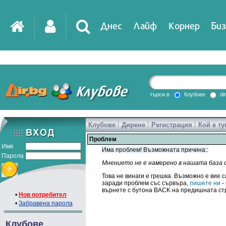
Днес
Лайф
Корнер
Биз
търси в
Клубове
di
Клубове
Дирене
Регистрация
Кой е ту
Проблем
Име
Има проблем! Възможната причина::
Парола
Мнението не е намерено в нашата база 
Това не винаги е грешка. Възможно е вие с
заради проблем със сървъра,
пишете ни
-
върнете с бутона BACK на предишната ст
•
Нов потребител
•
Забравена парола
Клубове