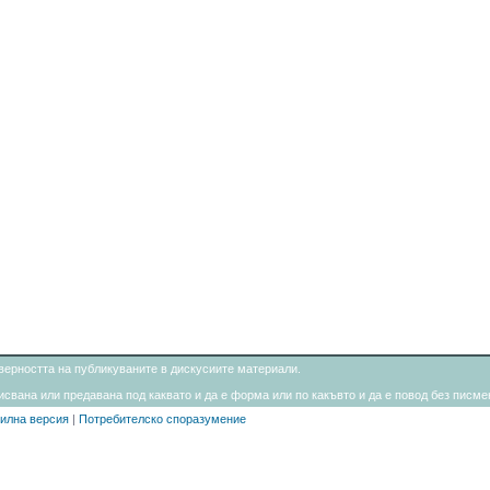
товерността на публикуваните в дискусиите материали.
свана или предавана под каквато и да е форма или по какъвто и да е повод без писмен
илна версия
|
Потребителско споразумение