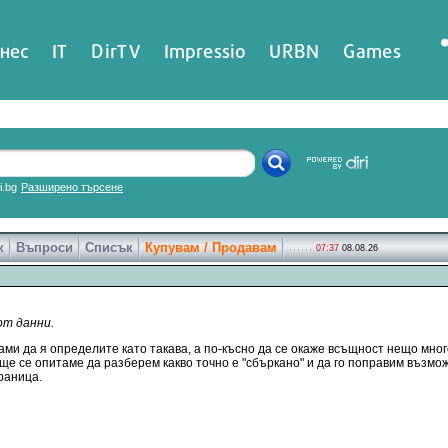
нес
IT
DirTV
Impressio
URBN
Games
ri.bg
Разширено търсене
к
Въпроси
Списък
Купувам / Продавам
07:37
08.08.26
от данни.
ами да я определите като такава, а по-късно да се окаже всъщност нещо много
 ще се опитаме да разберем какво точно е "сбъркано" и да го поправим възмо
раница.