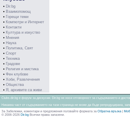
•
Dir.bg
•
Взаимопомощ
•
Горещи теми
•
Компютри и Интернет
•
Контакти
•
Култура и изкуство
•
Мнения
•
Наука
•
Политика, Свят
•
Спорт
•
Техника
•
Градове
•
Религия и мистика
•
Фен клубове
•
Хоби, Развлечения
•
Общества
•
Я, архивите са живи
Clubs.dir.bg е форум за дискусии. Dir.bg не носи отговорност за съдържанието и дос
Никаква част от съдържанието на тази страница не може да бъде репродуцирана, запи
За Забележки, коментари и предложения ползвайте формата за
Обратна връзка
|
Моб
© 2006-2026
Dir.bg
Всички права запазени.