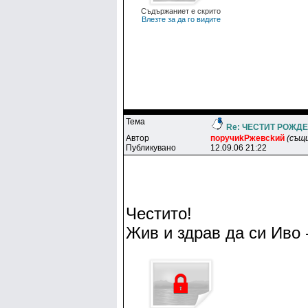
Съдържаниет е скрито
Влезте за да го видите
Тема
Re: ЧЕСТИТ РОЖДЕН
Автор
пopyчиkPжeвckий
(същ
Публикувано
12.09.06 21:22
Честито!
Жив и здрав да си Иво 