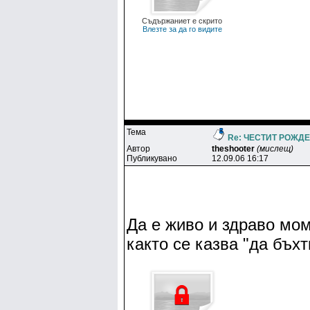
Съдържаниет е скрито
Влезте за да го видите
Тема
Re: ЧЕСТИТ РОЖДЕН
Автор
theshooter
(мислещ)
Публикувано
12.09.06 16:17
Да е живо и здраво мо
както се казва "да бъхт