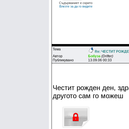
Съдържаниет е скрито
Влезте за да го видите
Тема
Re: ЧЕСТИТ РОЖДЕН
Автор
Бoбyзa
(Drifter)
Публикувано
13.09.06 00:33
Честит рожден ден, зд
другото сам го можеш