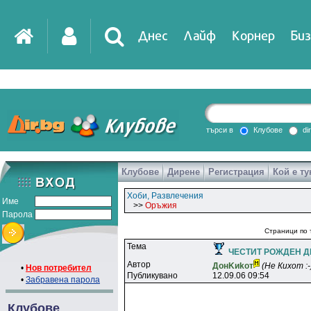
Днес
Лайф
Корнер
Биз
IT
DirTV
Impressio
търси в
Клубове
di
Клубове
Дирене
Регистрация
Кой е ту
Games
Хоби, Развлечения
Име
>>
Оръжия
Парола
Страници по 
Тема
ЧЕСТИТ РОЖДЕН ДЕН
Автор
ДoнKиkoт
(Не Кихот :-
•
Нов потребител
Публикувано
12.09.06 09:54
•
Забравена парола
Клубове