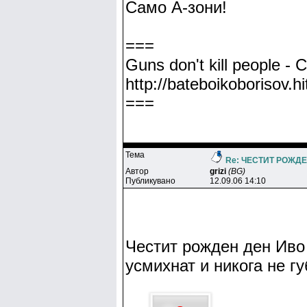
Само А-зони!
===
Guns don't kill people - C
http://bateboikoborisov.hi
===
Тема
Re: ЧЕСТИТ РОЖДЕН
Автор
grizi
(BG)
Публикувано
12.09.06 14:10
Честит рожден ден Иво 
усмихнат и никога не г