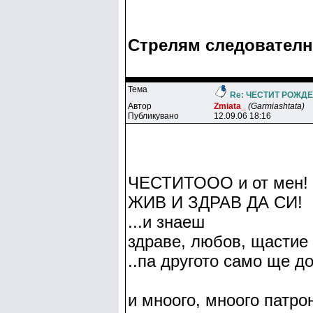
Стрелям следовател
Тема
Re: ЧЕСТИТ РОЖДЕН
Автор
Zmiata_
(Garmiashtata)
Публикувано
12.09.06 18:16
ЧЕСТИТООО и от мен!
ЖИВ И ЗДРАВ ДА СИ!
...и знаеш
здраве, любов, щастие 
..па другото само ще до
и мноого, мноого патрон