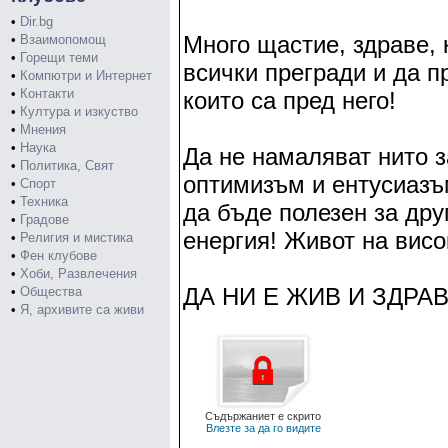
•
Dir.bg
Много щастие, здраве, 
•
Взаимопомощ
•
Горещи теми
всички прегради и да п
•
Компютри и Интернет
•
Контакти
които са пред него!
•
Култура и изкуство
•
Мнения
•
Наука
Да не намаляват нито з
•
Политика, Свят
оптимизъм и ентусиазъм
•
Спорт
•
Техника
да бъде полезен за дру
•
Градове
енергия! Живот на висо
•
Религия и мистика
•
Фен клубове
•
Хоби, Развлечения
ДА НИ Е ЖИВ И ЗДРАВ!
•
Общества
•
Я, архивите са живи
Съдържаниет е скрито
Влезте за да го видите