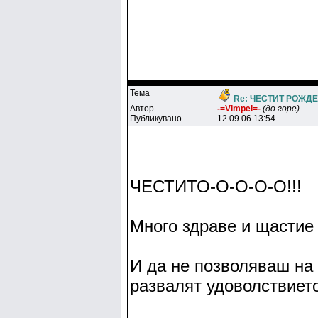
Тема
Re: ЧЕСТИТ РОЖДЕН
Автор
-=Vimpel=-
(до горе)
Публикувано
12.09.06 13:54
ЧЕСТИТО-О-О-О-О!!!
Много здраве и щастие 
И да не позволяваш на
развалят удоволствието