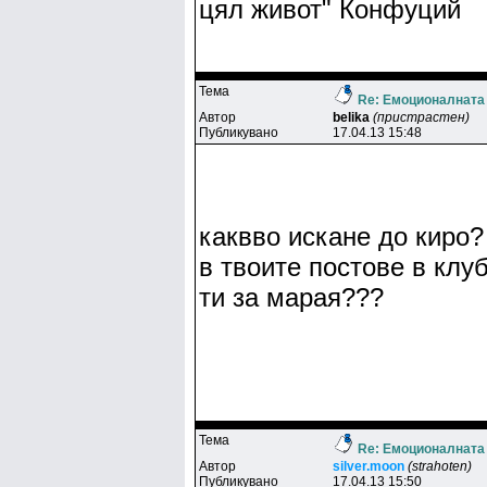
цял живот" Конфуций
Тема
Re: Емоционалната
Автор
belika
(пристрастен)
Публикувано
17.04.13 15:48
каквво искане до киро?
в твоите постове в клу
ти за марая???
Тема
Re: Емоционалната
Автор
silver.moon
(strahoten)
Публикувано
17.04.13 15:50