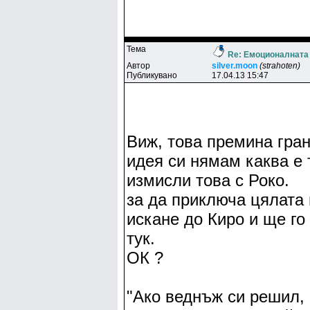
Тема
Re: Емоционалната
Автор
silver.moon
(strahoten)
Публикувано
17.04.13 15:47
Виж, това премина гран
идея си нямам каква е 
измисли това с Роко.
за да приключа цялата
искане до Киро и ще го
тук.
ОК ?
"Ако веднъж си решил, 