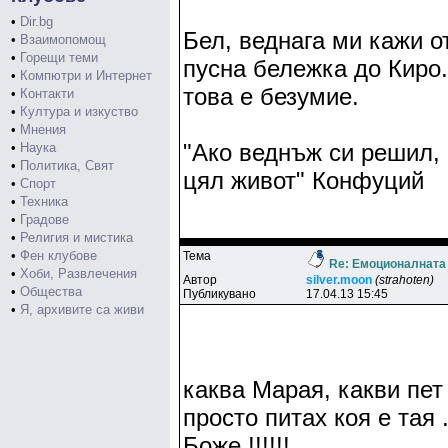
•
Dir.bg
Бел, веднага ми кажи о
•
Взаимопомощ
•
Горещи теми
пусна бележка до Киро.
•
Компютри и Интернет
това е безумие.
•
Контакти
•
Култура и изкуство
•
Мнения
"Ако веднъж си решил, 
•
Наука
•
Политика, Свят
цял живот" Конфуций
•
Спорт
•
Техника
•
Градове
•
Религия и мистика
•
Фен клубове
Тема
Re: Емоционалната
•
Хоби, Развлечения
Автор
silver.moon
(strahoten)
•
Общества
Публикувано
17.04.13 15:45
•
Я, архивите са живи
каква Марая, какви пет
просто питах коя е тая 
Боже !!!!!!