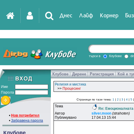
Днес
Лайф
Корнер
Биз
IT
DirTV
Impressio
търси в
Клубове
di
Клубове
Дирене
Регистрация
Кой е ту
Games
Религия и мистика
Име
>>
Процесинг
Парола
Страници по тази тема:
1
|
2
|
3
|
4
|
5
Тема
Re: Емоционалната
Автор
silver.moon
(strahoten)
•
Нов потребител
Публикувано
17.04.13 15:44
•
Забравена парола
Клубове