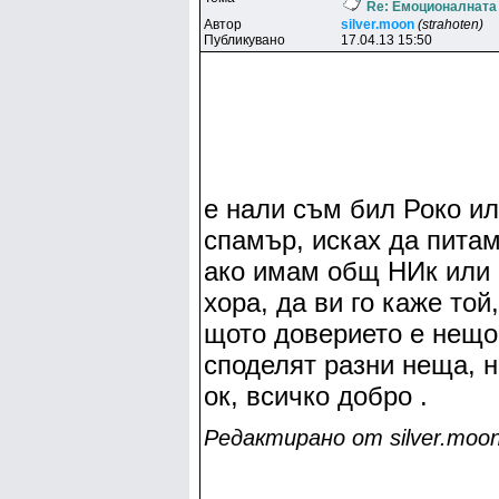
Re: Емоционалната
Автор
silver.moon
(strahoten)
Публикувано
17.04.13 15:50
е нали съм бил Роко ил
спамър, исках да питам
ако имам общ НИк или к
хора, да ви го каже той,
щото доверието е нещо 
споделят разни неща, н
ок, всичко добро .
Редактирано от silver.moon