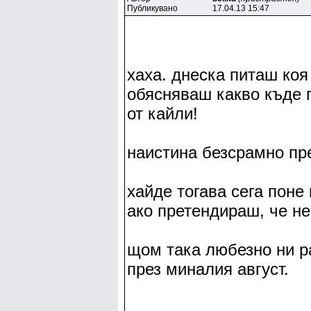
Публикувано
17.04.13 15:47
хаха. днеска питаш коя 
обясняваш какво къде 
от кайли!
наистина безсрамно пр
хайде тогава сега поне
ако претендираш, че не
щом така любезно ни р
през миналия август.