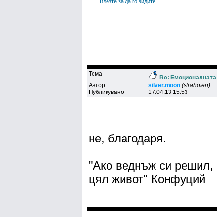
Влезте за да го видите
Тема
Re: Емоционалната
Автор
silver.moon
(strahoten)
Публикувано
17.04.13 15:53
не, благодаря.
"Ако веднъж си решил, 
цял живот" Конфуций