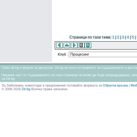
Страници по тази тема:
1
|
2
|
3
|
4
|
5
|
Клуб :
Clubs.dir.bg е форум за дискусии. Dir.bg не носи отговорност за съдържанието и дос
Никаква част от съдържанието на тази страница не може да бъде репродуцирана, запи
на Dir.bg
За Забележки, коментари и предложения ползвайте формата за
Обратна връзка
|
Моб
© 2006-2026
Dir.bg
Всички права запазени.