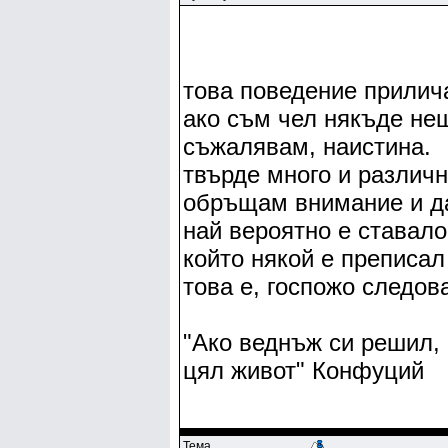
това поведение прилича
ако съм чел някъде нещ
съжалявам, наистина.
твърде много и различн
обръщам внимание и да
най вероятно е ставало
който някой е преписал
това е, госпожо следов
"Ако веднъж си решил, 
цял живот" Конфуций
Тема