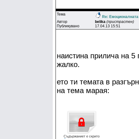
Тема
Re: Емоционалната
Автор
belika
(пристрастен)
Публикувано
17.04.13 15:51
наистина прилича на 5 
жалко.
ето ти темата в разгърн
на тема марая:
Съдържаниет е скрито