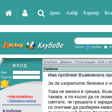
Днес
Лайф
Корнер
Биз
IT
DirTV
Impressio
търси в
Клубове
di
Клубове
Дирене
Регистрация
Кой е ту
Games
Проблем
Име
Има проблем! Възможната при
Парола
За да изпратите бележка е 
Това не винаги е грешка. Въз
такава, а по-късно да се ока
•
Нов потребител
•
Забравена парола
смятате, че грешката е зарад
се опитаме да разберем какво
Клубове