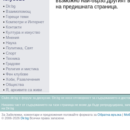
възможно най-бързо.Другият в
на предишната страница.
•
Dir.bg
•
Взаимопомощ
•
Горещи теми
•
Компютри и Интернет
•
Контакти
•
Култура и изкуство
•
Мнения
•
Наука
•
Политика, Свят
•
Спорт
•
Техника
•
Градове
•
Религия и мистика
•
Фен клубове
•
Хоби, Развлечения
•
Общества
•
Я, архивите са живи
Clubs.dir.bg е форум за дискусии. Dir.bg не носи отговорност за съдържанието и дос
Никаква част от съдържанието на тази страница не може да бъде репродуцирана, запи
на Dir.bg
За Забележки, коментари и предложения ползвайте формата за
Обратна връзка
|
Моб
© 2006-2026
Dir.bg
Всички права запазени.