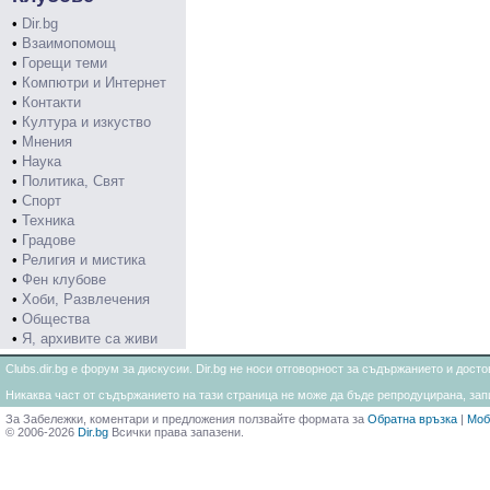
•
Dir.bg
•
Взаимопомощ
•
Горещи теми
•
Компютри и Интернет
•
Контакти
•
Култура и изкуство
•
Мнения
•
Наука
•
Политика, Свят
•
Спорт
•
Техника
•
Градове
•
Религия и мистика
•
Фен клубове
•
Хоби, Развлечения
•
Общества
•
Я, архивите са живи
Clubs.dir.bg е форум за дискусии. Dir.bg не носи отговорност за съдържанието и дос
Никаква част от съдържанието на тази страница не може да бъде репродуцирана, запи
За Забележки, коментари и предложения ползвайте формата за
Обратна връзка
|
Моб
© 2006-2026
Dir.bg
Всички права запазени.