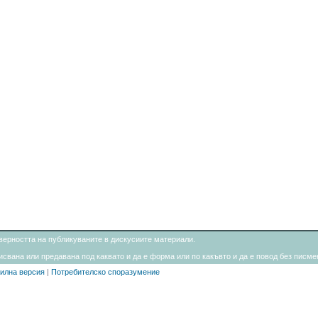
товерността на публикуваните в дискусиите материали.
свана или предавана под каквато и да е форма или по какъвто и да е повод без писмен
илна версия
|
Потребителско споразумение