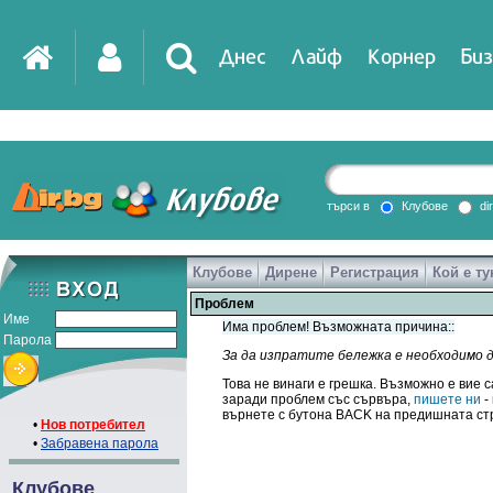
Днес
Лайф
Корнер
Биз
търси в
Клубове
di
Клубове
Дирене
Регистрация
Кой е ту
Проблем
Име
Има проблем! Възможната причина::
Парола
За да изпратите бележка е необходимо 
Това не винаги е грешка. Възможно е вие с
заради проблем със сървъра,
пишете ни
-
върнете с бутона BACK на предишната ст
•
Нов потребител
•
Забравена парола
Клубове