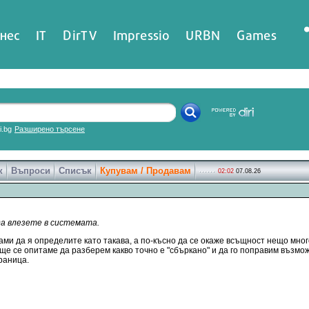
нес
IT
DirTV
Impressio
URBN
Games
ri.bg
Разширено търсене
к
Въпроси
Списък
Купувам / Продавам
02:02
07.08.26
да влезете в системата.
ами да я определите като такава, а по-късно да се окаже всъщност нещо много
 ще се опитаме да разберем какво точно е "сбъркано" и да го поправим възмо
раница.