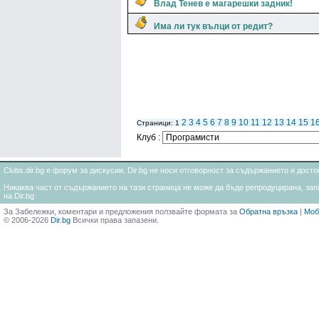
Влад Тенев е магарешки задник!
Има ли тук вълци от редит?
2
3
4
5
6
7
8
9
10
11
12
13
14
15
1
Страници: 1
Клуб :
Clubs.dir.bg е форум за дискусии. Dir.bg не носи отговорност за съдържанието и дос
Никаква част от съдържанието на тази страница не може да бъде репродуцирана, запи
на Dir.bg
За Забележки, коментари и предложения ползвайте формата за
Обратна връзка
|
Моб
© 2006-2026
Dir.bg
Всички права запазени.