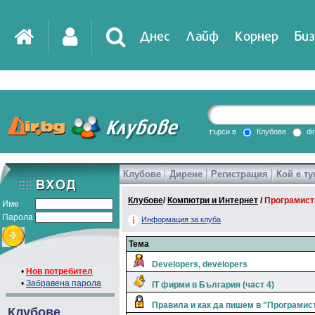
Днес
Лайф
Корнер
Биз
IT
DirTV
Impressio
търси в
Клубове
di
Клубове
Дирене
Регистрация
Кой е ту
Games
Клубове
/
Компютри и Интернет
/
Програмист
Име
Парола
Информация за клуба
Тема
Developers, developers
•
Нов потребител
•
Забравена парола
IT фирми в България (част 4)
Правила и как да пишем в "Програмис
Клубове