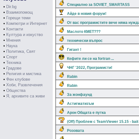
Специално за SOVIET_SMARTASS
•
Dir.bg
•
Взаимопомощ
Айде в новия форум!
•
Горещи теми
От вас програмистите вече няма нужд
•
Компютри и Интернет
•
Контакти
Маслото КМЕТ???
•
Култура и изкуство
•
Мнения
технически въпрос
•
Наука
Гигант !
•
Политика, Свят
•
Спорт
Кефите ли се на fortran ...
•
Техника
ЧНГ '2022, Програмисти!
•
Градове
•
Религия и мистика
Rabin
•
Фен клубове
•
Хоби, Развлечения
Rabin
•
Общества
За жонфаунд
•
Я, архивите са живи
Астигматизъм
Арон Общата е путка
(Off) Проблем с TeamViewer 15.15 - bait
Розовата