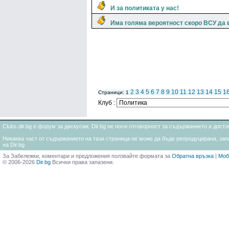
И за политиката у нас!
Има голяма вероятност скоро ВСУ да
2
3
4
5
6
7
8
9
10
11
12
13
14
15
1
Страници: 1
Клуб :
Clubs.dir.bg е форум за дискусии. Dir.bg не носи отговорност за съдържанието и дос
Никаква част от съдържанието на тази страница не може да бъде репродуцирана, запи
на Dir.bg
За Забележки, коментари и предложения ползвайте формата за
Обратна връзка
|
Моб
© 2006-2026
Dir.bg
Всички права запазени.