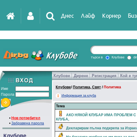
Днес
Лайф
Корнер
Биз
IT
DirTV
Impressio
търси в
Клубове
di
Клубове
Дирене
Регистрация
Кой е ту
Games
Клубове
/
Политика, Свят
/
Политика
Име
Парола
Информация за клуба
Тема
АКО НЯКОЙ КЛУБАР ИМА ПРОБЛЕМ С
•
Нов потребител
КЛУБА,
•
Забравена парола
Декларирам пълна подкрепа за Израе
Клубове