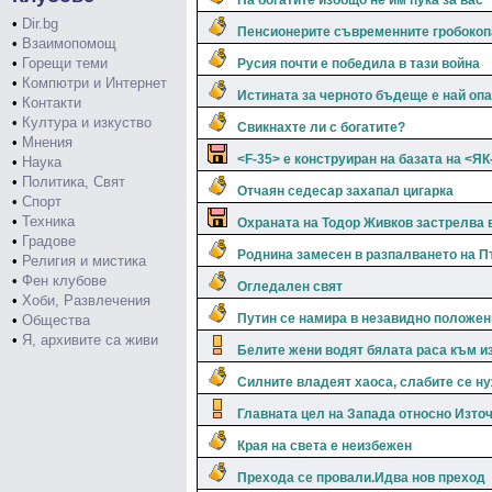
На богатите изобщо не им пука за вас
•
Dir.bg
Пенсионерите съвременните гробокоп
•
Взаимопомощ
•
Горещи теми
Русия почти е победила в тази война
•
Компютри и Интернет
Истината за черното бъдеще е най оп
•
Контакти
•
Култура и изкуство
Свикнахте ли с богатите?
•
Мнения
<F-35> е конструиран на базата на <ЯК
•
Наука
•
Политика, Свят
Отчаян седесар захапал цигарка
•
Спорт
•
Техника
Охраната на Тодор Живков застрелва 
•
Градове
Роднина замесен в разпалването на П
•
Религия и мистика
•
Фен клубове
Огледален свят
•
Хоби, Развлечения
Путин се намира в незавидно положен
•
Общества
•
Я, архивите са живи
Белите жени водят бялата раса към и
Силните владеят хаоса, слабите се ну
Главната цел на Запада относно Изто
Края на света е неизбежен
Прехода се провали.Идва нов преход