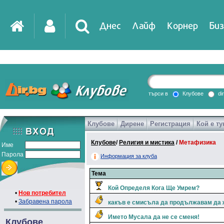
Днес
Лайф
Корнер
Биз
IT
DirTV
Impressio
търси в
Клубове
di
Клубове
Дирене
Регистрация
Кой е ту
Games
Клубове
/
Религия и мистика
/
Метафизика
Име
Парола
Информация за клуба
Тема
Кой Определя Кога Ще Умрем?
•
Нов потребител
•
Забравена парола
какъв е смисъла да продължавам да 
Името Мусала да не се сменя!
Клубове