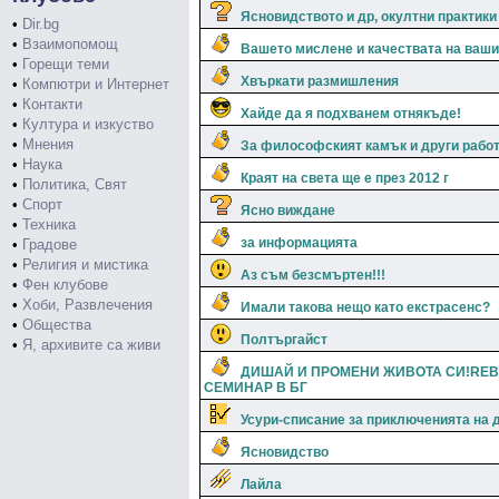
Ясновидството и др, окултни практики
•
Dir.bg
•
Взаимопомощ
Вашето мислене и качествата на ваш
•
Горещи теми
Хвъркати размишления
•
Компютри и Интернет
•
Контакти
Хайде да я подхванем отнякъде!
•
Култура и изкуство
•
Мнения
За философският камък и други работи
•
Наука
Краят на света ще е през 2012 г
•
Политика, Свят
•
Спорт
Ясно виждане
•
Техника
за информацията
•
Градове
•
Религия и мистика
Аз съм безсмъртен!!!
•
Фен клубове
•
Хоби, Развлечения
Имали такова нещо като екстрасенс?
•
Общества
Полтъргайст
•
Я, архивите са живи
ДИШАЙ И ПРОМЕНИ ЖИВОТА СИ!REB
СЕМИНАР В БГ
Усури-списание за приключенията на 
Ясновидство
Лайла