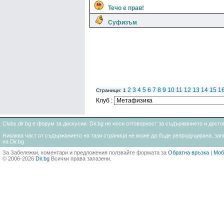
Течо е прав!
Суфизъм
2
3
4
5
6
7
8
9
10
11
12
13
14
15
1
Страници: 1
Клуб :
Clubs.dir.bg е форум за дискусии. Dir.bg не носи отговорност за съдържанието и дос
Никаква част от съдържанието на тази страница не може да бъде репродуцирана, запи
на Dir.bg
За Забележки, коментари и предложения ползвайте формата за
Обратна връзка
|
Моб
© 2006-2026
Dir.bg
Всички права запазени.