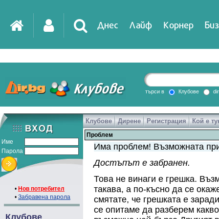
Днес
Лайф
Корнер
Биз
IT
DirTV
Impressio
търси в
Клубове
di
Клубове
Дирене
Регистрация
Кой е ту
Games
Проблем
Име
Има проблем! Възможната при
Парола
Достъпът е забранен.
Това не винаги е грешка. Въз
такава, а по-късно да се ока
•
Нов потребител
•
Забравена парола
смятате, че грешката е зарад
се опитаме да разберем какво
Клубове