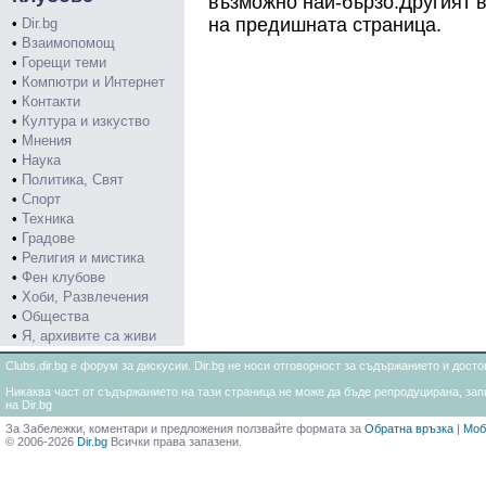
възможно най-бързо.Другият в
на предишната страница.
•
Dir.bg
•
Взаимопомощ
•
Горещи теми
•
Компютри и Интернет
•
Контакти
•
Култура и изкуство
•
Мнения
•
Наука
•
Политика, Свят
•
Спорт
•
Техника
•
Градове
•
Религия и мистика
•
Фен клубове
•
Хоби, Развлечения
•
Общества
•
Я, архивите са живи
Clubs.dir.bg е форум за дискусии. Dir.bg не носи отговорност за съдържанието и дос
Никаква част от съдържанието на тази страница не може да бъде репродуцирана, запи
на Dir.bg
За Забележки, коментари и предложения ползвайте формата за
Обратна връзка
|
Моб
© 2006-2026
Dir.bg
Всички права запазени.