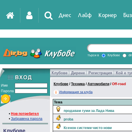
Днес
Лайф
Корнер
Биз
IT
DirTV
Impressio
търси в
Клубове
di
Клубове
Дирене
Регистрация
Кой е ту
Games
Клубове
/
Техника
/
Автомобили
/
Off-road
Име
Парола
Информация за клуба
Тема
продавам гуми за Лада Нива
•
Нов потребител
•
Забравена парола
proba
Ксенон системи чисто нови
Клубове