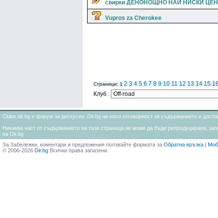
свирки ДЕНОНОЩНО НАЙ НИСКИ ЦЕ
Vupros za Cherokee
2
3
4
5
6
7
8
9
10
11
12
13
14
15
1
Страници: 1
Клуб :
Clubs.dir.bg е форум за дискусии. Dir.bg не носи отговорност за съдържанието и дос
Никаква част от съдържанието на тази страница не може да бъде репродуцирана, запи
на Dir.bg
За Забележки, коментари и предложения ползвайте формата за
Обратна връзка
|
Моб
© 2006-2026
Dir.bg
Всички права запазени.