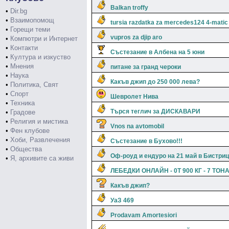
Balkan troffy
•
Dir.bg
•
Взаимопомощ
tursia razdatka za mercedes124 4-matic
•
Горещи теми
vupros za djip aro
•
Компютри и Интернет
•
Контакти
Състезание в Албена на 5 юни
•
Култура и изкуство
•
Мнения
питане за гранд чероки
•
Наука
Какъв джип до 250 000 лева?
•
Политика, Свят
•
Спорт
Шевролет Нива
•
Техника
Търся теглич за ДИСКАВАРИ
•
Градове
•
Религия и мистика
Vnos na avtomobil
•
Фен клубове
•
Хоби, Развлечения
Състезание в Бухово!!!
•
Общества
Оф-роуд и ендуро на 21 май в Бистриц
•
Я, архивите са живи
ЛЕБЕДКИ ОНЛАЙН - 0Т 900 КГ - 7 ТОН
Какъв джип?
УаЗ 469
Prodavam Amortesiori